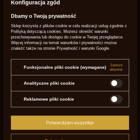
Konfiguracja zgód
Symbol
2868
Potrzebujesz pomocy? Masz pytania?
Dbamy o Twoją prywatność
Zadaj pytanie a my odpowiemy
Sklep korzysta z plików cookie w celu realizacji usług zgodnie z
niezwłocznie, najciekawsze pytania i
Zadaj pytanie
Polityką dotyczącą cookies
. Możesz określić warunki
odpowiedzi publikując dla innych.
przechowywania lub dostępu do cookie w Twojej przeglądarce.
Więcej informacji na temat warunków i prywatności można
znaleźć także na stronie
Prywatność i warunki Google
.
NAPISZ SWOJĄ OPINIĘ
Twoja ocena:
Zawsze
Funkcjonalne pliki cookie (wymagane)
5/5
aktywne
Analityczne pliki cookie
Treść twojej opinii
Reklamowe pliki cookie
Potwierdzam wszystkie
Dodaj własne zdjęcie produktu: