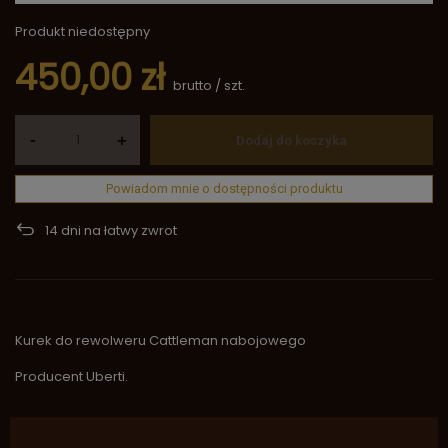
Produkt niedostępny
450,00 zł
brutto
/
szt.
-
+
Dodaj do koszyka
Powiadom mnie o dostępności produktu
14
dni na łatwy zwrot
Kurek do rewolweru Cattleman nabojowego
Producent Uberti.
Marka
Uberti