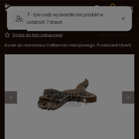
Wstecz
Strona główna
Części do broni
Części do rewo
Kurek Cattleman Nabojowy (Uberti)
Dodaj do listy zakupowej
Kurek do rewolweru Cattleman nabojowego. Producent Uberti.