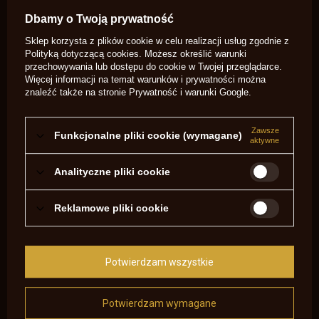
Zadaj pytanie a my odpowiemy
Dbamy o Twoją prywatność
niezwłocznie, najciekawsze pytania i
Zadaj pytanie
odpowiedzi publikując dla innych.
Sklep korzysta z plików cookie w celu realizacji usług zgodnie z
Polityką dotyczącą cookies
. Możesz określić warunki
przechowywania lub dostępu do cookie w Twojej przeglądarce.
NAPISZ SWOJĄ OPINIĘ
Więcej informacji na temat warunków i prywatności można
znaleźć także na stronie
Prywatność i warunki Google
.
Twoja ocena:
5/5
Zawsze
Funkcjonalne pliki cookie (wymagane)
aktywne
Analityczne pliki cookie
Treść twojej opinii
Reklamowe pliki cookie
Dodaj własne zdjęcie produktu:
Potwierdzam wszystkie
Potwierdzam wymagane