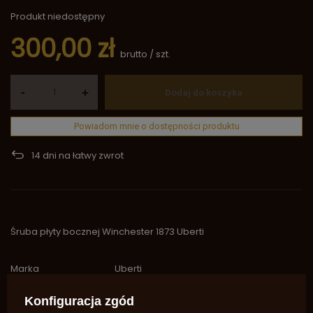
Produkt niedostępny
300,00 zł
brutto
/
szt.
-
+
Dodaj do koszyka
Powiadom mnie o dostępności produktu
14
dni na łatwy zwrot
Śruba płyty bocznej Winchester 1873 Uberti
Marka
Uberti
Symbol
2893
Konfiguracja zgód
Potrzebujesz pomocy? Masz pytania?