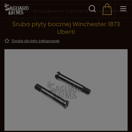
Wstecz
Strona główna
Części do broni
Części broń na
Śruba płyty bocznej Winchester 1873
Uberti
Dodaj do listy zakupowej