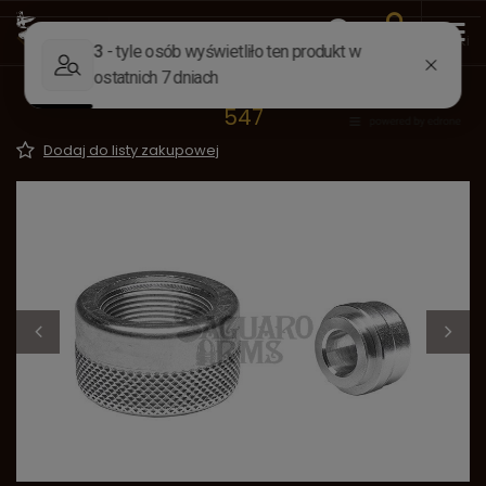
Wstecz
Strona główna
Akcesoria
Akcesoria strzeleckie
Końcówka smarowniczki .540 USA 495-
547
Dodaj do listy zakupowej