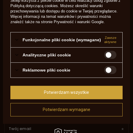
NAPISZ SWOJĄ OPINIĘ
Sklep korzysta z plików cookie w celu realizacji usług zgodnie z
Polityką dotyczącą cookies
. Możesz określić warunki
przechowywania lub dostępu do cookie w Twojej przeglądarce.
Twoja ocena:
Więcej informacji na temat warunków i prywatności można
5/5
znaleźć także na stronie
Prywatność i warunki Google
.
Zawsze
Funkcjonalne pliki cookie (wymagane)
Treść twojej opinii
aktywne
Analityczne pliki cookie
Reklamowe pliki cookie
Dodaj własne zdjęcie produktu:
Potwierdzam wszystkie
Twoje imię
Potwierdzam wymagane
Twój email