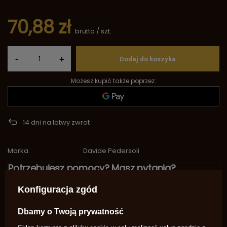
70,88 zł
brutto
/
szt.
-
+
Dodaj do koszyka
Możesz kupić także poprzez:
14
dni na łatwy zwrot
Marka
Davide Pedersoli
Potrzebujesz pomocy? Masz pytania?
Zadaj pytanie a my odpowiemy
niezwłocznie, najciekawsze pytania i
Zadaj pytanie
Konfiguracja zgód
odpowiedzi publikując dla innych.
Dbamy o Twoją prywatność