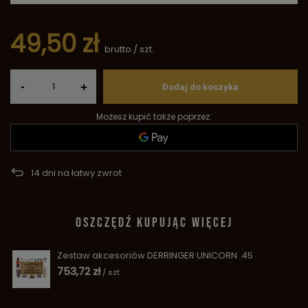
49,50 zł
brutto
/
szt.
-
+
Dodaj do koszyka
Możesz kupić także poprzez:
14
dni na łatwy zwrot
OSZCZĘDŹ KUPUJĄC WIĘCEJ
Zestaw akcesoriów DERRINGER UNICORN .45
753,72 zł
/
szt.