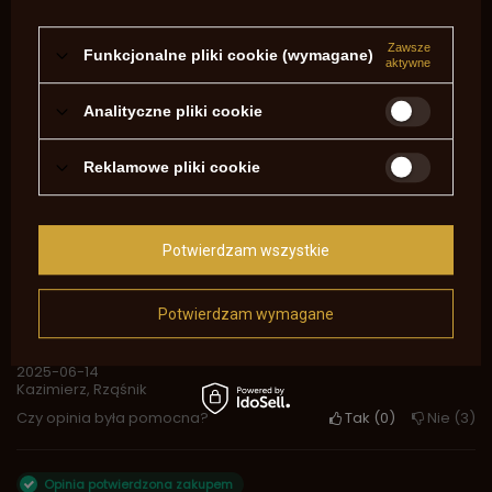
Napisz swoją opinię
Zawsze
Funkcjonalne pliki cookie (wymagane)
aktywne
Pokaż tylko opinie potwierdzone zakupem
Analityczne pliki cookie
5
3
4
0
3
0
Reklamowe pliki cookie
2
0
1
0
Kliknij ocenę aby filtrować opinie
Potwierdzam wszystkie
Opinia potwierdzona zakupem
5/5
Potwierdzam wymagane
Kominek precyzyjnie wykonany, dobry wyrób.
2025-06-14
Kazimierz, Rząśnik
Czy opinia była pomocna?
Tak
0
Nie
3
Opinia potwierdzona zakupem