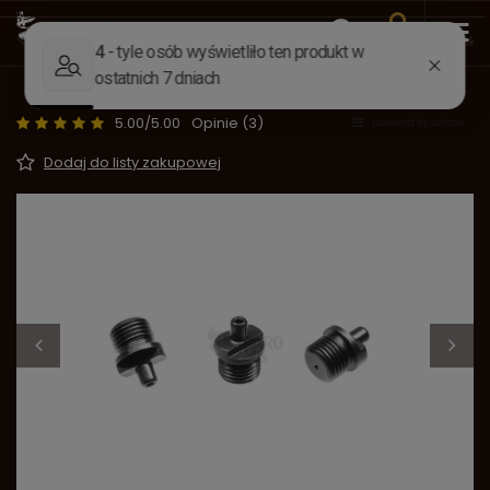
Wstecz
Strona główna
Części do broni
Kominki, buksiki
Kominki Unicorn Great Gun 16A
5.00/5.00
Opinie (3)
Dodaj do listy zakupowej