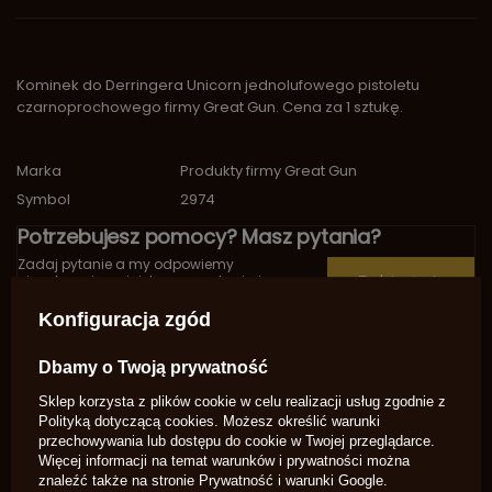
Kominek do Derringera Unicorn jednolufowego pistoletu
czarnoprochowego firmy Great Gun. Cena za 1 sztukę.
Marka
Produkty firmy Great Gun
Symbol
2974
Potrzebujesz pomocy? Masz pytania?
Zadaj pytanie a my odpowiemy
niezwłocznie, najciekawsze pytania i
Zadaj pytanie
odpowiedzi publikując dla innych.
Konfiguracja zgód
OPINIE O KOMINKI UNICORN GREAT GUN 16A
Dbamy o Twoją prywatność
Sklep korzysta z plików cookie w celu realizacji usług zgodnie z
5.00
Polityką dotyczącą cookies
. Możesz określić warunki
przechowywania lub dostępu do cookie w Twojej przeglądarce.
Liczba wystawionych opinii: 3
Więcej informacji na temat warunków i prywatności można
znaleźć także na stronie
Prywatność i warunki Google
.