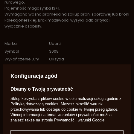
rurowego.
Pojemność magazynka 13+1.
Wymagana ważna promesa na zakup broni sportowej lub broni
kolekcjonerskiej. Brak możliwości wysyłki, odbiór tylko i
wyłącznie osobisty.
Marka
Uberti
Symbol
3008
Wykończenie Lufy
Oksyda
Przyrządy
regulowane
celownicze
Konfiguracja zgód
Przyśpiesznik
Nie
Lufa
Gwintowana
Dbamy o Twoją prywatność
skok gwintu
1:18
Sklep korzysta z plików cookie w celu realizacji usług zgodnie z
Kaliber
Więcej
45LC
Polityką dotyczącą cookies
. Możesz określić warunki
przechowywania lub dostępu do cookie w Twojej przeglądarce.
Typ
Powtarzalna
Więcej informacji na temat warunków i prywatności można
Typ zapłonu
centralny zapłon
znaleźć także na stronie
Prywatność i warunki Google
.
Mechanizm
Lever-action
Ładowania