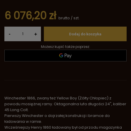
6 076,20 zł
brutto
/
szt.
-
+
Dodaj do koszyka
Możesz kupić także poprzez:
Winchester 1866, zwany też Yellow Boy (Żółty Chłopiec) z
powodu mosiężnej ramy. Oktagonalna lufa długości 24", kaliber
45 Long Colt.
Pierwszy Winchester o dojrzałej konstrukcji i bramce do
ładowania w ramie.
Wcześniejszy Henry 1860 ładowany był od przodu magazynka