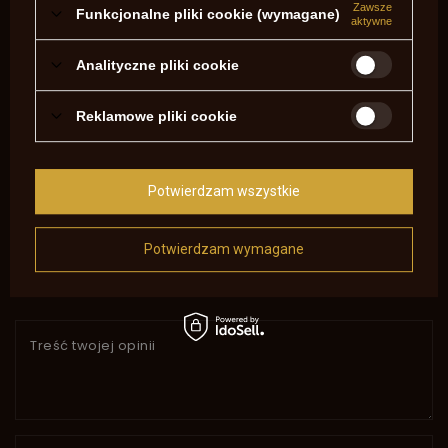
Zawsze
Funkcjonalne pliki cookie (wymagane)
Profil Lufy
oktagonalna
aktywne
Zezwolenie na
Tak
broń
Analityczne pliki cookie
Potrzebujesz pomocy? Masz pytania?
Reklamowe pliki cookie
Zadaj pytanie a my odpowiemy
niezwłocznie, najciekawsze pytania i
Zadaj pytanie
odpowiedzi publikując dla innych.
Potwierdzam wszystkie
NAPISZ SWOJĄ OPINIĘ
Potwierdzam wymagane
Twoja ocena:
5/5
Treść twojej opinii