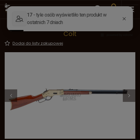
Wstecz
Strona główna
Broń
Nabojowa
Lever action
Winchester 1866 Sporting Rifle 45 Long
Colt
Dodaj do listy zakupowej