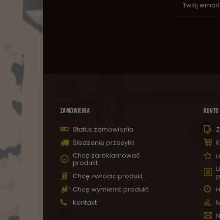
Twój email
ZAMÓWIENIA
KONTO
Status zamówienia
Z
Śledzenie przesyłki
K
Chcę zareklamować
L
produkt
L
Chcę zwrócić produkt
p
Chcę wymienić produkt
H
Kontakt
M
N