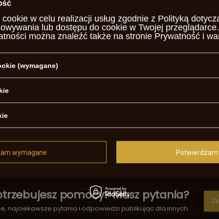
ość
 cookie w celu realizacji usług zgodnie z
Polityką dotycz
howywania lub dostępu do cookie w Twojej przeglądarce.
atności można znaleźć także na stronie
Prywatność i wa
yda
gła
cookie (wymagane)
e
kie
ntowana
kie
arzalna
ralny zapłon
zam wymagane
Potwierdzam 
le action
otrzebujesz pomocy? Masz pytania?
Za
, najciekawsze pytania i odpowiedzi publikując dla innych.