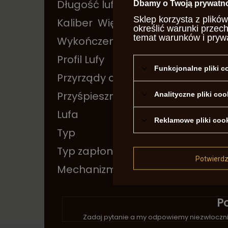
Długość lufy
6,5
Dbamy o Twoją prywatn
Sklep korzysta z plików
Kaliber
Więcej
22LR
określić warunki przec
temat warunków i pryw
Wykończenie Lufy
Oks
Profil Lufy
okrą
Funkcjonalne pliki 
Przyrządy celownicze
stał
Przyśpiesznik
Nie
Analityczne pliki coo
Lufa
Gwi
Reklamowe pliki coo
Typ
Powt
Typ zapłonu
cent
Potwierd
Mechanizm Ładowania
sing
P
Zadaj pytanie a my odpowiemy niezwłocznie