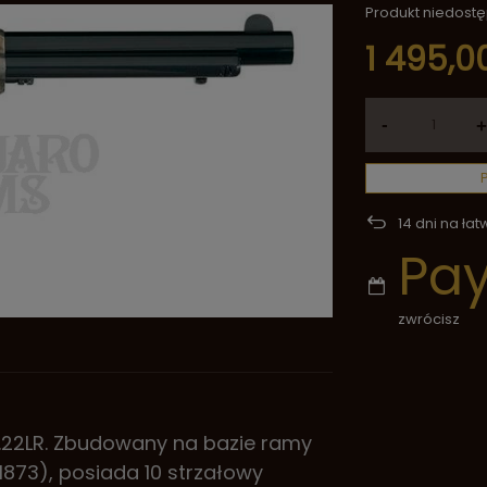
Produkt niedost
1 495,00
-
+
14
dni na łat
Pa
zwrócisz
.22LR. Zbudowany na bazie ramy
1873), posiada 10 strzałowy