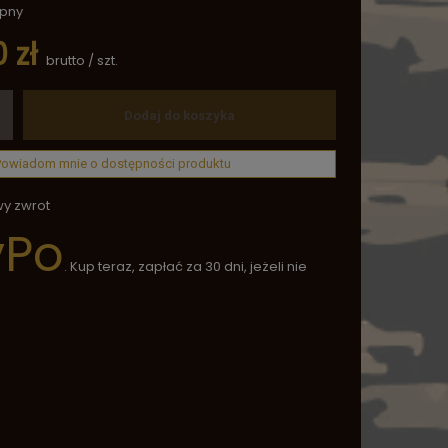
ępny
 zł
brutto
/
szt.
Dodaj do koszyka
Powiadom mnie o dostępności produktu
wy zwrot
yPo
. Kup teraz, zapłać za 30 dni, jeżeli nie