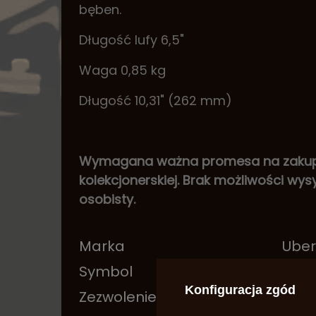
bęben.
Długość lufy 6,5"
Waga 0,85 kg
Długość 10,31" (262 mm)
Wymagana ważna promesa na zakup b
kolekcjonerskiej. Brak możliwości wysył
osobisty.
Marka
Uber
Symbol
SA38
Konfiguracja zgód
Zezwolenie na broń
Tak