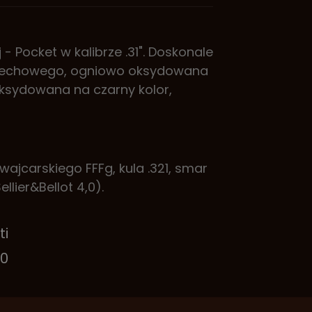
- Pocket w kalibrze .31". Doskonale
rzechowego, ogniowo oksydowana
oksydowana na czarny kolor,
ajcarskiego FFFg, kula .321, smar
llier&Bellot 4,0).
ti
0
gonalna