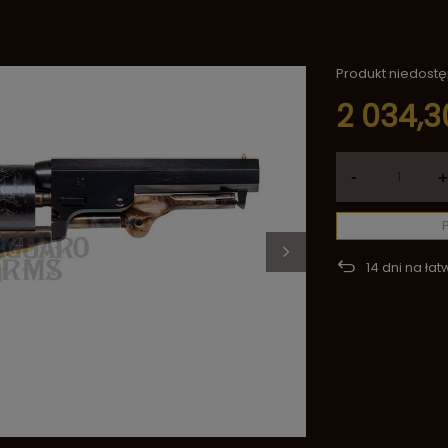
Produkt niedost
2 034,30
-
+
14
dni na łat