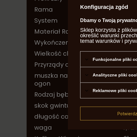
Konfiguracja zgód
Rama
otwa
System
Colt
Dbamy o Twoją prywatn
Sklep korzysta z plików
Materiał Ramy
stal
określić warunki przec
temat warunków i pryw
Wykończenie Ramy
hart
Wielkość chwytu
mał
Funkcjonalne pliki 
Przyrządy celownicze
stał
muszka na jaskółczy
nie
Analityczne pliki coo
ogon
Reklamowe pliki coo
Rodzaj bębna
gra
skok gwintu
1:18
Potwierd
długość całkowita
23c
waga
0,72