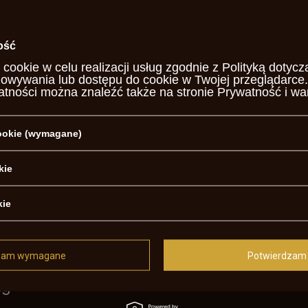
rta
ość
 cookie w celu realizacji usług zgodnie z
Polityką dotycz
howywania lub dostępu do cookie w Twojej przeglądarce.
atności można znaleźć także na stronie
Prywatność i wa
owana ogniowo
y
cookie (wymagane)
e
kie
kie
werowany
zam wymagane
Potwierdzam 
m
kg