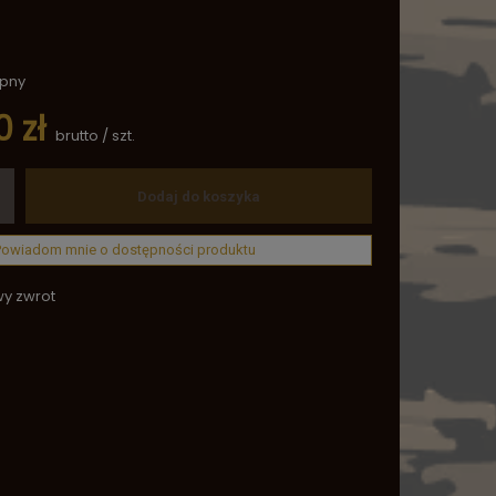
ępny
 zł
brutto
/
szt.
Dodaj do koszyka
Powiadom mnie o dostępności produktu
wy zwrot