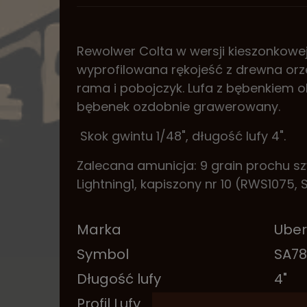
Rewolwer Colta w wersji kieszonkowej 
wyprofilowana rękojeść z drewna o
rama i pobojczyk. Lufa z bębenkiem 
bębenek ozdobnie grawerowany.
Skok gwintu 1/48", długość lufy 4".
Zalecana amunicja: 9 grain prochu szw
Lightning1, kapiszony nr 10 (RWS1075, Se
Marka
Uber
Symbol
SA78
Długość lufy
4"
Profil Lufy
okta