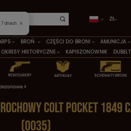
ZŁ
ARPS
BROŃ
CZĘŚCI DO BRONI
AMUNICJA
OKRESY HISTORYCZNE
KAPISZONOWNIK
DUBEL
REWOLWERY
SCHEMATY BRONI
ARTYKUŁY
piszonowe
ochowy Colt Pocket 1849 ca
(0035)