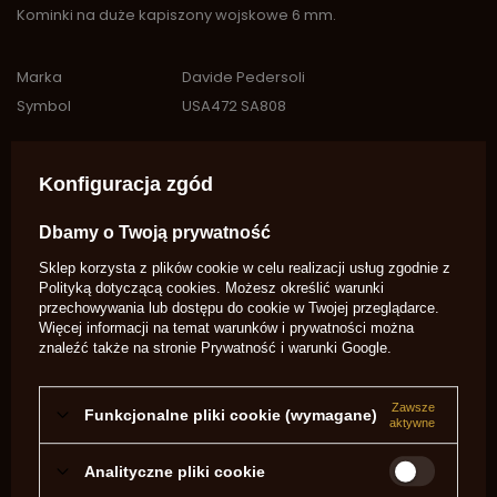
Kominki na duże kapiszony wojskowe 6 mm.
Marka
Davide Pedersoli
Symbol
USA472 SA808
PYTANIA INNYCH KLIENTÓW
Konfiguracja zgód
Witam. Czy te kominki pasują do waszego Rolling Blocka 45 ?
Dbamy o Twoją prywatność
Z góry dziękuję za odpowiedź.
Sklep korzysta z plików cookie w celu realizacji usług zgodnie z
Dzień dobry Czy te kominki pasują również do Pedersoli
Polityką dotyczącą cookies
. Możesz określić warunki
Richmond .58 ?
przechowywania lub dostępu do cookie w Twojej przeglądarce.
Więcej informacji na temat warunków i prywatności można
Potrzebujesz pomocy? Masz pytania?
znaleźć także na stronie
Prywatność i warunki Google
.
Zadaj pytanie a my odpowiemy
niezwłocznie, najciekawsze pytania i
Zadaj pytanie
odpowiedzi publikując dla innych.
Zawsze
Funkcjonalne pliki cookie (wymagane)
aktywne
OPINIE O KOMINKI M8X1.25 (6 MM) WHITWORTH,
Analityczne pliki cookie