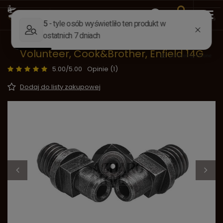
Wstecz
Strona główna
Części do broni
Kominki, buksiki
Kominki M8x1.25 (6 mm) Whitworth,
Volunteer, Cook&Brother, Enfield 14G
5.00/5.00
Opinie (1)
Dodaj do listy zakupowej