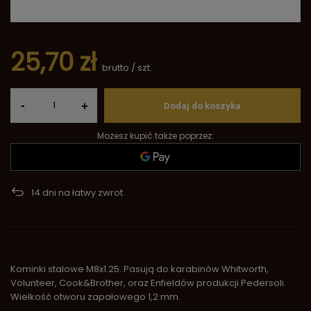
25,70 zł
brutto
/
szt.
-
+
Dodaj do koszyka
Możesz kupić także poprzez:
14
dni na łatwy zwrot
Kominki stalowe M8x1.25. Pasują do karabinów Whitworth,
Volunteer, Cook&Brother, oraz Enfieldów produkcji Pedersoli.
Wielkość otworu zapałowego 1,2 mm.