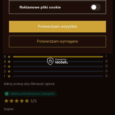
VOLUNTEER, COOK&BROTHER, ENFIELD 14G
Reklamowe pliki cookie
5.00
Liczba wystawionych opinii: 1
Potwierdzam wszystkie
Napisz swoją opinię
Potwierdzam wymagane
Pokaż tylko opinie potwierdzone zakupem
5
1
4
0
3
0
2
0
1
0
Kliknij ocenę aby filtrować opinie
Opinia potwierdzona zakupem
5/5
Super