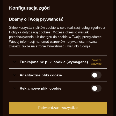
Konfiguracja zgód
Marka
LEE
Symbol
SA885
Dbamy o Twoją prywatność
Potrzebujesz pomocy? Masz pytania?
Sklep korzysta z plików cookie w celu realizacji usług zgodnie z
Zadaj pytanie a my odpowiemy
Polityką dotyczącą cookies
. Możesz określić warunki
niezwłocznie, najciekawsze pytania i
Zadaj pytanie
przechowywania lub dostępu do cookie w Twojej przeglądarce.
odpowiedzi publikując dla innych.
Więcej informacji na temat warunków i prywatności można
znaleźć także na stronie
Prywatność i warunki Google
.
NAPISZ SWOJĄ OPINIĘ
Zawsze
Funkcjonalne pliki cookie (wymagane)
aktywne
Twoja ocena:
5/5
Analityczne pliki cookie
Reklamowe pliki cookie
Treść twojej opinii
Potwierdzam wszystkie