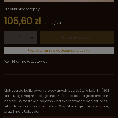
Produkt niedostępny
105,60 zł
brutto
/
szt.
-
+
Dodaj do koszyka
Powiadom mnie o dostępności produktu
14
dni na łatwy zwrot
Matryca do kalibrowania ołowianych pocisków w kal. .311 (303
Brit.). Dzięki niej możesz jednocześnie osadzać gass check na
pocisku. W zestawie pojemnik na skalibrowane pociski, oraz
Alox do smarowania pocisków. Współpracuje z prasami Lee,
oraz Smart Reloader.