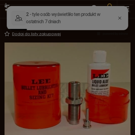
Wstecz
Strona główna
Elaboracja
Matryce, uchwyty łus
Matryca kalibrująca .311 (303 Brit.)
Dodaj do listy zakupowej