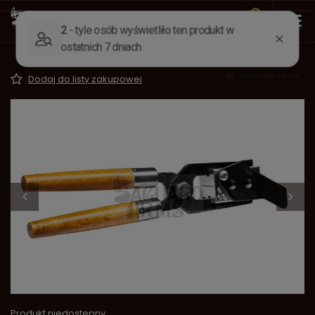
Wstecz
Strona główna
Elaboracja
Odlewanie kul
Kokil
Kokila kula. .433
Dodaj do listy zakupowej
Produkt niedostępny