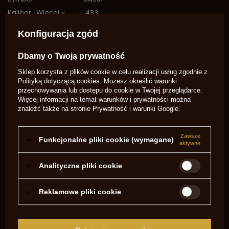
Kaliber
Więcej
.433
Kokila kula. .433
wysokość 6,5 cm
Konfiguracja zgód
szerokość 5 cm
długość 27 cm
Dbamy o Twoją prywatność
Rodzaj Pocisku
Kula
Sklep korzysta z plików cookie w celu realizacji usług zgodnie z
Potrzebujesz pomocy? Masz pytania?
Polityką dotyczącą cookies
. Możesz określić warunki
przechowywania lub dostępu do cookie w Twojej przeglądarce.
Zadaj pytanie a my odpowiemy
Więcej informacji na temat warunków i prywatności można
niezwłocznie, najciekawsze pytania i
Zadaj pytanie
znaleźć także na stronie
Prywatność i warunki Google
.
odpowiedzi publikując dla innych.
Zawsze
Funkcjonalne pliki cookie (wymagane)
NAPISZ SWOJĄ OPINIĘ
aktywne
Twoja ocena:
Analityczne pliki cookie
5/5
Reklamowe pliki cookie
Treść twojej opinii