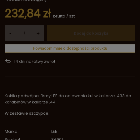
232,84 zł
brutto
/
szt.
-
+
Dodaj do koszyka
Powiadom mnie o dostępności produktu
14
dni na łatwy zwrot
Kokila podwójna firmy LEE do odlewania kul w kalibrze .433 do
karabinów w kalibrze .44.
W zestawie szczypce.
Marka
LEE
Symbol
SA901