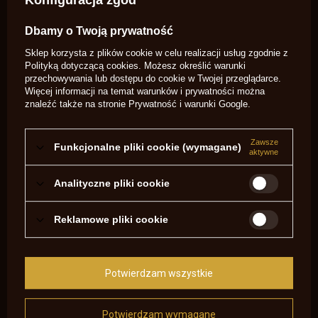
Potrzebujesz pomocy? Masz pytania?
Dbamy o Twoją prywatność
Zadaj pytanie a my odpowiemy
niezwłocznie, najciekawsze pytania i
Zadaj pytanie
Sklep korzysta z plików cookie w celu realizacji usług zgodnie z
odpowiedzi publikując dla innych.
Polityką dotyczącą cookies
. Możesz określić warunki
przechowywania lub dostępu do cookie w Twojej przeglądarce.
Więcej informacji na temat warunków i prywatności można
NAPISZ SWOJĄ OPINIĘ
znaleźć także na stronie
Prywatność i warunki Google
.
Twoja ocena:
Zawsze
5/5
Funkcjonalne pliki cookie (wymagane)
aktywne
Analityczne pliki cookie
Treść twojej opinii
Reklamowe pliki cookie
Potwierdzam wszystkie
Dodaj własne zdjęcie produktu:
Potwierdzam wymagane