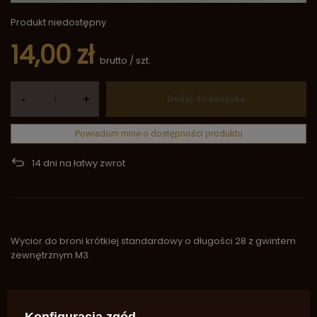
Produkt niedostępny
14,00 zł
brutto
/
szt.
-
+
Dodaj do koszyka
Powiadom mnie o dostępności produktu
14
dni na łatwy zwrot
Wycior do broni krótkiej standardowy o długości 28 z gwintem
zewnętrznym M3.
Marka
Saguaro-Arms
Symbol
SA959
Konfiguracja zgód