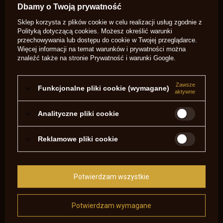
niezwłocznie, najciekawsze pytania i
Zadaj pytanie
Dbamy o Twoją prywatność
odpowiedzi publikując dla innych.
Sklep korzysta z plików cookie w celu realizacji usług zgodnie z
Polityką dotyczącą cookies
. Możesz określić warunki
przechowywania lub dostępu do cookie w Twojej przeglądarce.
NAPISZ SWOJĄ OPINIĘ
Więcej informacji na temat warunków i prywatności można
znaleźć także na stronie
Prywatność i warunki Google
.
Twoja ocena:
5/5
Zawsze
Funkcjonalne pliki cookie (wymagane)
aktywne
Treść twojej opinii
Analityczne pliki cookie
Reklamowe pliki cookie
Dodaj własne zdjęcie produktu:
Potwierdzam wszystkie
Potwierdzam wymagane