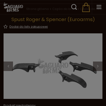
Wstecz
Strona główna
Części do broni
Części do rewo
Spust Roger & Spencer (Euroarms)
Dodaj do listy zakupowej
Produkt niedostępny