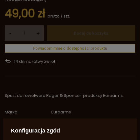
49,00 zł
brutto
/
szt.
-
+
Dodaj do koszyka
Powiadom mnie o dostępności produktu
14
dni na łatwy zwrot
Spust do rewolweru Roger & Spencer produkcji Euroarms.
Marka
Euroarms
Symbol
SA1039
Potrzebujesz pomocy? Masz pytania?
Konfiguracja zgód
Zadaj pytanie a my odpowiemy