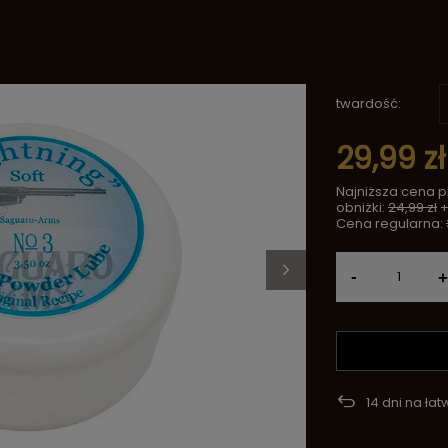
twardość
29,99 zł
Najniższa cena 
obniżki:
24,99 zł
Cena regularna:
-
+
14
dni na łat