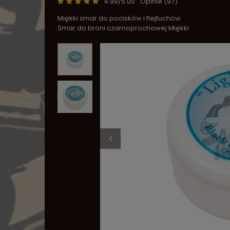
4.99/5.00
Opinie (97)
Miękki smar do pocisków i flejtuchów
Smar do broni czarnoprochowej Miękki