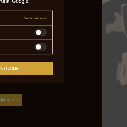
runki Google
.
Zawsze aktywne
wszystkie
daj pytanie