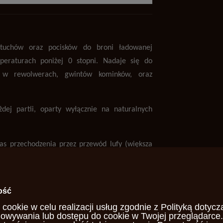
tuchów oraz pocisków do broni ładowanej
eraturach poniżej 0 stopni. Nadaje się do
 w rewolwerach, gwintów kominków, oraz
ej partii, oparty wyłącznie na naturalnych
as przechodzenia przez przewód lufy (większa
łowienia, zmniejsza nagromadzanie nagaru
.
ość
olepsza celność broni oraz zmniejsza zużycie
 cookie w celu realizacji usług zgodnie z
Polityką dotycz
zyszczenia pomiędzy strzałami.
howywania lub dostępu do cookie w Twojej przeglądarce.