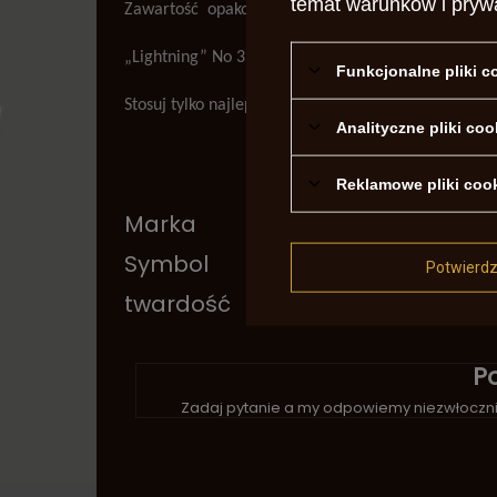
temat warunków i pryw
Zawartość opakowania – 100 g
„Lightning” No 3
Funkcjonalne pliki 
Stosuj tylko najlepsze produkty!
Analityczne pliki coo
Reklamowe pliki coo
Marka
Sag
Symbol
SA41
Potwierd
twardość
Mięk
P
Zadaj pytanie a my odpowiemy niezwłocznie