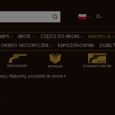
ZŁ
ARPS
BROŃ
CZĘŚCI DO BRONI
AMUNICJA
OKRESY HISTORYCZNE
KAPISZONOWNIK
DUBEL
REWOLWERY
SCHEMATY BRONI
ARTYKUŁY
ary, flejtuchy, przybitki do broni
r