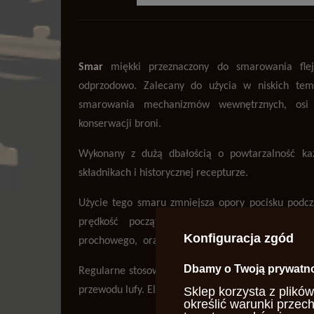
Smar
miękki przeznaczony do smarowania flej
odprzodowo. Zalecany do użycia w niskich temp
smarowania mechanizmów wewnętrznych, osi
konserwacji broni.
Wykonany z dużą dbałością o powtarzalność każd
składnikach i historycznej recepturze.
Użycie tego smaru zmniejsza opory pocisku podcz
prędkość początkowa), minimalizuje efekt o
Konfiguracja zgód
prochowego, oraz ułatwia czyszczenie po strzelaniu
Dbamy o Twoją prywatn
Regularne stosowanie produktu w wyraźny sposób p
Sklep korzysta z plików
przewodu lufy. Eliminuje także potrzebę częstego c
określić warunki przec