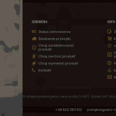
ZAMÓWIENIA
KONTO
Status zamówienia
Z
Śledzenie przesyłki
K
Chcę zareklamować
L
produkt
L
Chcę zwrócić produkt
p
Chcę wymienić produkt
H
Kontakt
M
N
W sklepie prezentujemy ceny brutto (z VAT).
Stawki VAT dla
+48 602 283 512
joan@saguaro-