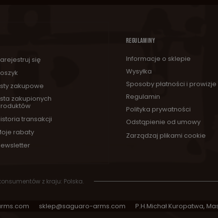
REGULAMINY
Informacje o sklepie
arejestruj się
Wysyłka
oszyk
Sposoby płatności i prowizje
isty zakupowe
Regulamin
ista zakupionych
roduktów
Polityka prywatności
istoria transakcji
Odstąpienie od umowy
oje rabaty
Zarządzaj plikami cookie
ewsletter
 konsumentów z kraju:
Polska
.
arms.com
sklep@saguaro-arms.com
P.H.Michał Kuropatwa
,
Mas