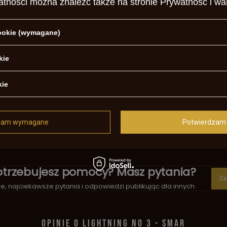
atności można znaleźć także na stronie
Prywatność i wa
cookie (wymagane)
kie
kie
uaro-Arms
7
zam wymagane
Potwierdzam 
ki
otrzebujesz pomocy? Masz pytania?
Za
, najciekawsze pytania i odpowiedzi publikując dla innych.
OPINIE O LIGHTNING NO 3 - SMAR