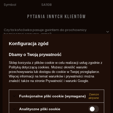
Symbol
SA1108
PYTANIA INNYCH KLIENTÓW
Czy ta końcówka pasuje gwintem do prochownicy
bezpiecznej saguaro-arms?
Potrzebujesz pomocy? Masz pytania?
Konfiguracja zgód
Zadaj pytanie a my odpowiemy
niezwłocznie, najciekawsze pytania i
Zadaj pytanie
Dbamy o Twoją prywatność
odpowiedzi publikując dla innych.
Sklep korzysta z plików cookie w celu realizacji usług zgodnie z
Polityką dotyczącą cookies
. Możesz określić warunki
przechowywania lub dostępu do cookie w Twojej przeglądarce.
OPINIE O KOŃCÓWKA PROCHOWNICY PEDERSOLI
Więcej informacji na temat warunków i prywatności można
24 GRAINS USA210-24
znaleźć także na stronie
Prywatność i warunki Google
.
5.00
Zawsze
Funkcjonalne pliki cookie (wymagane)
aktywne
Liczba wystawionych opinii: 1
Analityczne pliki cookie