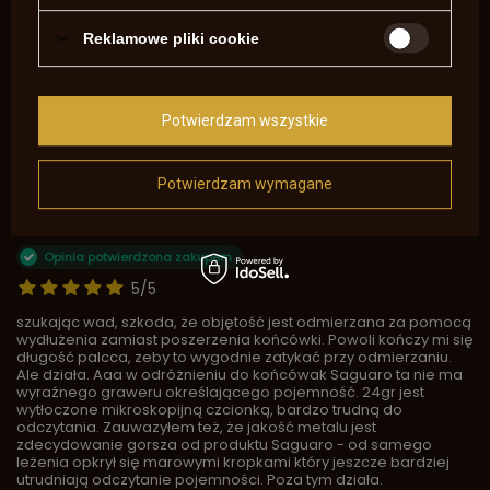
Napisz swoją opinię
Reklamowe pliki cookie
Pokaż tylko opinie potwierdzone zakupem
5
1
4
0
Potwierdzam wszystkie
3
0
2
0
1
0
Potwierdzam wymagane
Kliknij ocenę aby filtrować opinie
Opinia potwierdzona zakupem
5/5
szukając wad, szkoda, że objętość jest odmierzana za pomocą
wydłużenia zamiast poszerzenia końcówki. Powoli kończy mi się
długość palcca, zeby to wygodnie zatykać przy odmierzaniu.
Ale działa. Aaa w odróżnieniu do końcówak Saguaro ta nie ma
wyraźnego graweru określającego pojemność. 24gr jest
wytłoczone mikroskopijną czcionką, bardzo trudną do
odczytania. Zauwazyłem też, że jakość metalu jest
zdecydowanie gorsza od produktu Saguaro - od samego
leżenia opkrył się marowymi kropkami który jeszcze bardziej
utrudniają odczytanie pojemności. Poza tym działa.