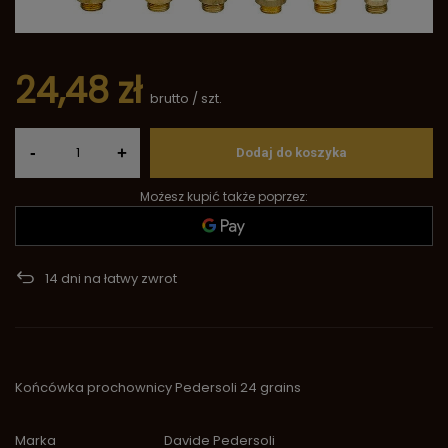
24,48 zł
brutto
/
szt.
-
+
Dodaj do koszyka
Możesz kupić także poprzez:
14
dni na łatwy zwrot
Końcówka prochownicy Pedersoli 24 grains
Marka
Davide Pedersoli