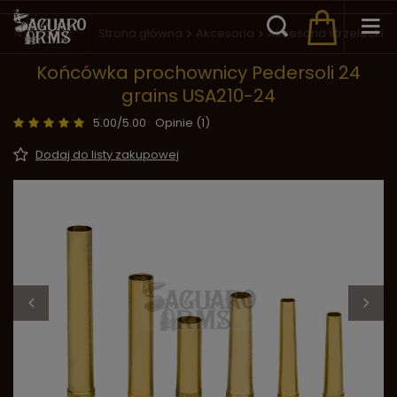
Wstecz
Strona główna
Akcesoria
Akcesoria strzeleckie
Końcówka prochownicy Pedersoli 24
grains USA210-24
5.00/5.00
Opinie (1)
Dodaj do listy zakupowej