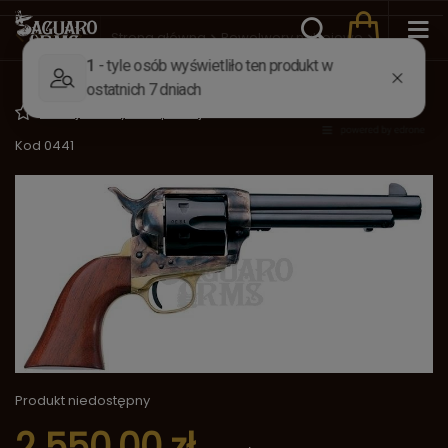
Wstecz
Strona główna
Rewolwery nabojowe
Cattleman 1873 .357Mag 5,5"
Dodaj do listy zakupowej
Kod 0441
Produkt niedostępny
2 550,00 zł