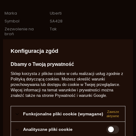
Marka
Uberti
Symbol
SA428
Zezwolenie na
Tak
broń
Kaliber
Więcej
357Mag
Wykończenie Lufy
Oksyda
Konfiguracja zgód
Profil Lufy
okrągła
Dbamy o Twoją prywatność
Przyrządy
stałe
celownicze
Sklep korzysta z plików cookie w celu realizacji usług zgodnie z
Przyśpiesznik
Nie
Polityką dotyczącą cookies
. Możesz określić warunki
przechowywania lub dostępu do cookie w Twojej przeglądarce.
Lufa
Gwintowana
Więcej informacji na temat warunków i prywatności można
skok gwintu
1 - 20
znaleźć także na stronie
Prywatność i warunki Google
.
Typ
Powtarzalna
Typ zapłonu
centralny zapłon
Zawsze
Funkcjonalne pliki cookie (wymagane)
aktywne
Mechanizm
single action
Ładowania
Analityczne pliki cookie
Potrzebujesz pomocy? Masz pytania?