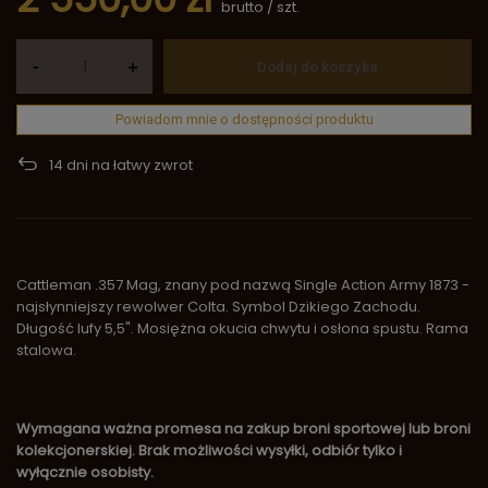
brutto
/
szt.
-
+
Dodaj do koszyka
Powiadom mnie o dostępności produktu
14
dni na łatwy zwrot
Cattleman .357 Mag, znany pod nazwą Single Action Army 1873 -
najsłynniejszy rewolwer Colta. Symbol Dzikiego Zachodu.
Długość lufy 5,5". Mosiężna okucia chwytu i osłona spustu. Rama
stalowa.
Wymagana ważna promesa na zakup broni sportowej lub broni
kolekcjonerskiej. Brak możliwości wysyłki, odbiór tylko i
wyłącznie osobisty.