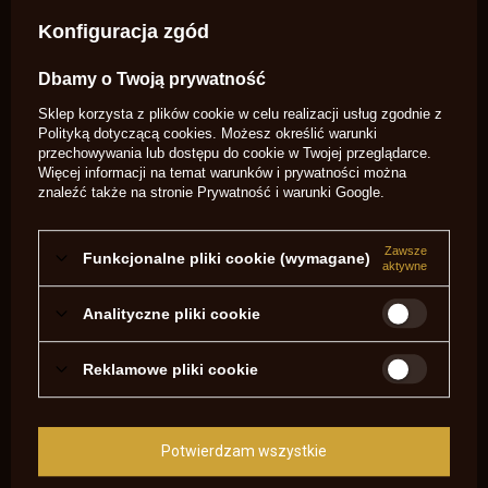
Kaliber
Więcej
x
Konfiguracja zgód
Potrzebujesz pomocy? Masz pytania?
Dbamy o Twoją prywatność
Zadaj pytanie a my odpowiemy
niezwłocznie, najciekawsze pytania i
Zadaj pytanie
Sklep korzysta z plików cookie w celu realizacji usług zgodnie z
odpowiedzi publikując dla innych.
Polityką dotyczącą cookies
. Możesz określić warunki
przechowywania lub dostępu do cookie w Twojej przeglądarce.
Więcej informacji na temat warunków i prywatności można
OPINIE O SZCZYPCE DO KOKIL (LEE)
znaleźć także na stronie
Prywatność i warunki Google
.
5.00
Zawsze
Funkcjonalne pliki cookie (wymagane)
aktywne
Liczba wystawionych opinii: 1
Analityczne pliki cookie
Napisz swoją opinię
Reklamowe pliki cookie
Pokaż tylko opinie potwierdzone zakupem
5
1
4
0
Potwierdzam wszystkie
3
0