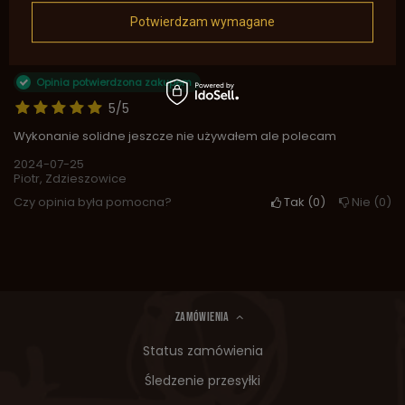
2
0
1
0
Potwierdzam wymagane
Kliknij ocenę aby filtrować opinie
Opinia potwierdzona zakupem
5/5
Wykonanie solidne jeszcze nie używałem ale polecam
2024-07-25
Piotr, Zdzieszowice
Czy opinia była pomocna?
Tak
0
Nie
0
ZAMÓWIENIA
Status zamówienia
Śledzenie przesyłki