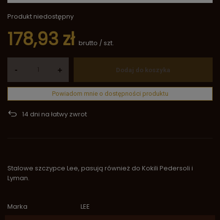
Produkt niedostępny
178,93 zł
brutto
/
szt.
-
+
Dodaj do koszyka
Powiadom mnie o dostępności produktu
14
dni na łatwy zwrot
Stalowe szczypce Lee, pasują również do Kokili Pedersoli i
Lyman.
Marka
LEE
Symbol
SA1235