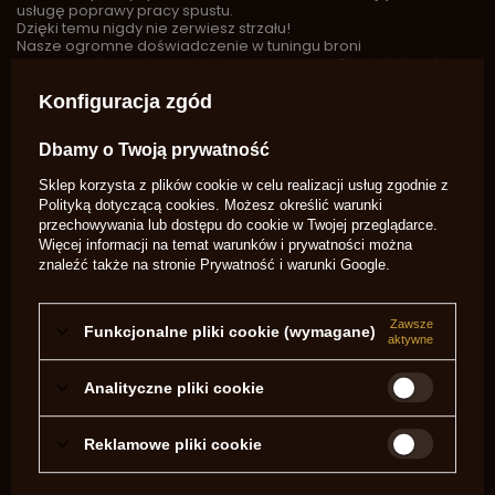
usługę poprawy pracy spustu.
Dzięki temu nigdy nie zerwiesz strzału!
Nasze ogromne doświadczenie w tuningu broni
czarnoprochowej pomoże to panaceum na Twoje bolączki z
twardym spustem!!!
Konfiguracja zgód
Marka
Saguaro-Arms
Dbamy o Twoją prywatność
Symbol
SA1240
Sklep korzysta z plików cookie w celu realizacji usług zgodnie z
Na zamówienie
Tak
Polityką dotyczącą cookies
. Możesz określić warunki
przechowywania lub dostępu do cookie w Twojej przeglądarce.
Potrzebujesz pomocy? Masz pytania?
Więcej informacji na temat warunków i prywatności można
znaleźć także na stronie
Prywatność i warunki Google
.
Zadaj pytanie a my odpowiemy
niezwłocznie, najciekawsze pytania i
Zadaj pytanie
odpowiedzi publikując dla innych.
Zawsze
Funkcjonalne pliki cookie (wymagane)
aktywne
NAPISZ SWOJĄ OPINIĘ
Analityczne pliki cookie
Twoja ocena:
5/5
Reklamowe pliki cookie