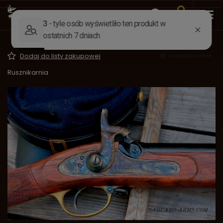
Wstecz
Strona główna
Akcesoria
Rusznikarnia
Zmiękczanie spustu
Dodaj do listy zakupowej
Rusznikarnia