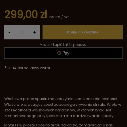
299,00 zł
brutto
/
szt.
-
+
Dodaj do koszyka
Możesz kupić także poprzez:
14
dni na łatwy zwrot
Właściwa praca spustu ma olbrzymie znaczenie dla celności.
Właściwie pracujący spust zapobiega zrywaniu strzału. Wiele w
szczególności wojskowych karabinów, w których brak jest
zamontowanego przyspiesznika ma bardzo twarde spusty.
Możesz w prosty sposób temu zaradzić, zamawiając u nas