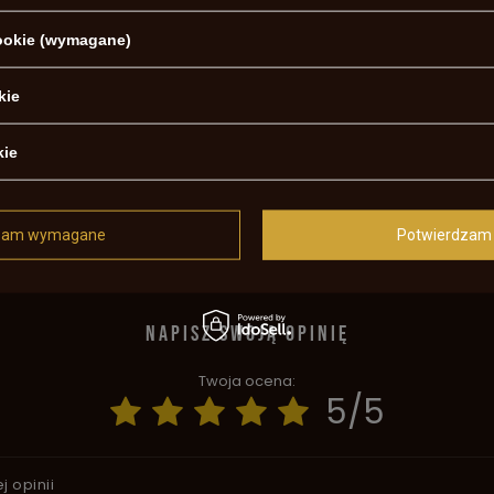
ek dla osób poszukujących
cookie (wymagane)
kie
de Pedersoli
402 SA1244
kie
otrzebujesz pomocy? Masz pytania?
zam wymagane
Potwierdzam 
Za
, najciekawsze pytania i odpowiedzi publikując dla innych.
NAPISZ SWOJĄ OPINIĘ
Twoja ocena:
5/5
j opinii