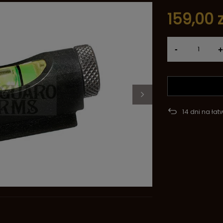
159,00 z
-
+
14
dni na łat