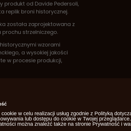
y produkt od Davide Pedersoli,
eplik broni historycznej.
cka została zaprojektowana z
prochu strzelniczego.
y historycznymi wzorami
ckiego, a wysokiej jakości
yte w procesie produkcji,
ica Florentine wyposażona jest w
y ryzyko przypadkowego
ymierzone pojemności spełniają
 i entuzjastów broni palnej.
ość
 cookie w celu realizacji usług zgodnie z
Polityką dotycz
ielofunkcyjny - może być używana
howywania lub dostępu do cookie w Twojej przeglądarce.
atności można znaleźć także na stronie
Prywatność i wa
jak i uczestników rekonstrukcji