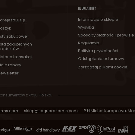
REGULAMINY
Informacje o sklepie
arejestruj się
Wysyłka
oszyk
Sposoby płatności i prowizje
isty zakupowe
Regulamin
ista zakupionych
roduktów
Polityka prywatności
istoria transakcji
Odstąpienie od umowy
oje rabaty
Zarządzaj plikami cookie
ewsletter
 konsumentów z kraju:
Polska
.
arms.com
sklep@saguaro-arms.com
P.H.Michał Kuropatwa
,
Mas