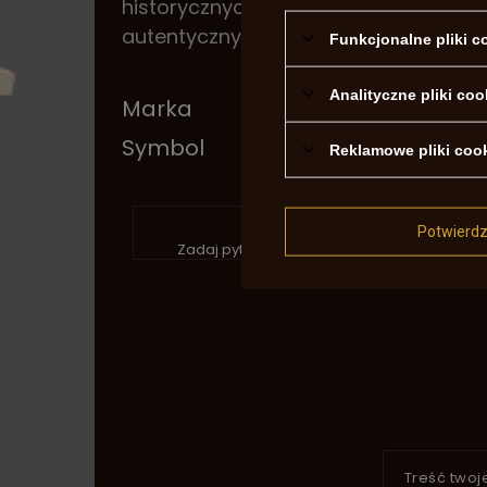
historycznych. Jest to idealny dodat
autentycznych akcesoriów z epoki.
Funkcjonalne pliki 
Analityczne pliki coo
Marka
Davi
Symbol
USA 
Reklamowe pliki coo
P
Potwierd
Zadaj pytanie a my odpowiemy niezwłocznie
Treść twoje