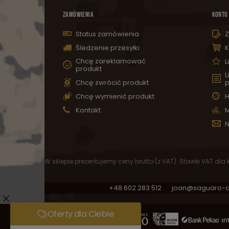
ZAMÓWIENIA
KONTO
Status zamówienia
Z
Śledzenie przesyłki
K
Chcę zareklamować
L
produkt
L
Chcę zwrócić produkt
p
Chcę wymienić produkt
H
Kontakt
M
N
W sklepie prezentujemy ceny brutto (z VAT).
Stawki VAT dla
+48 602 283 512
joan@saguaro-