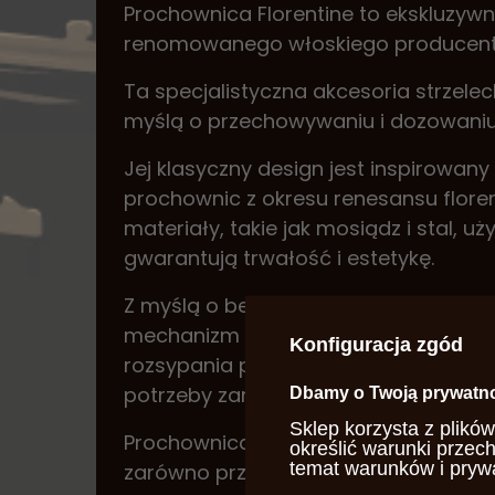
Prochownica Florentine to ekskluzywn
renomowanego włoskiego producenta r
Ta specjalistyczna akcesoria strzele
myślą o przechowywaniu i dozowaniu 
Jej klasyczny design jest inspirowan
prochownic z okresu renesansu floren
materiały, takie jak mosiądz i stal, uż
gwarantują trwałość i estetykę.
Z myślą o bezpieczeństwie, prochown
mechanizm dozowania minimalizując
Konfiguracja zgód
rozsypania prochu. Jej optymalnie w
potrzeby zarówno rekonstruktorów, jak
Dbamy o Twoją prywatn
Sklep korzysta z plików
Prochownica Florentine to produkt w
określić warunki przec
temat warunków i pryw
zarówno przez strzelców sportowych, 