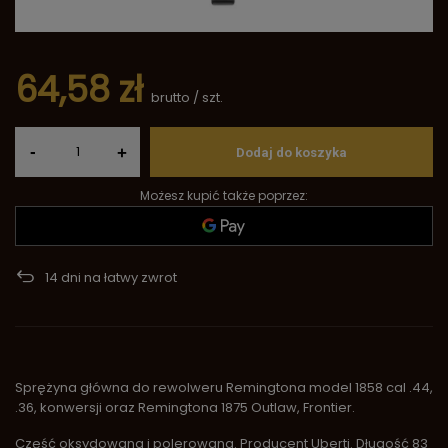
64,58 zł
brutto
/
szt.
-
+
Dodaj do koszyka
Możesz kupić także poprzez:
14
dni na łatwy zwrot
Sprężyna główna do rewolweru Remingtona model 1858 cal .44,
.36, konwersji oraz Remingtona 1875 Outlaw, Frontier.
Część oksydowana i polerowana. Producent Uberti. Długość 83