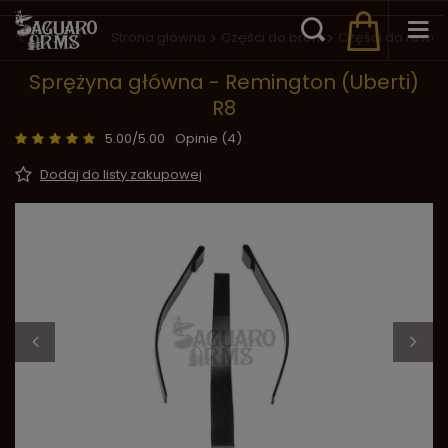
Wstecz
Strona główna
Części do broni
Części do rewo
Sprężyna główna - Remington (Uberti)
R8
5.00/5.00
Opinie (4)
Dodaj do listy zakupowej