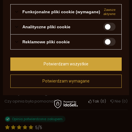
Pokaż tylko opinie potwierdzone zakupem
Zawsze
Funkcjonalne pliki cookie (wymagane)
aktywne
5
4
4
0
3
0
Analityczne pliki cookie
2
0
1
0
Reklamowe pliki cookie
Kliknij ocenę aby filtrować opinie
Opinia potwierdzona zakupem
Potwierdzam wszystkie
5/5
zakupiona spręzyna zdaje egzamim , remington Uberti 8''
,polecam
Potwierdzam wymagane
2025-11-05
Andrzej, Witkowo Drugie
Czy opinia była pomocna?
Tak
0
Nie
0
Opinia potwierdzona zakupem
5/5