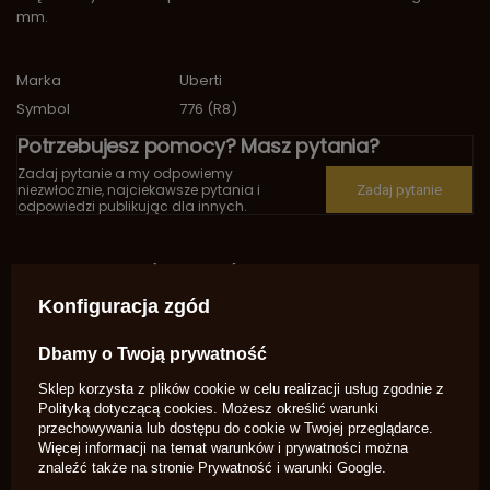
mm.
Marka
Uberti
Symbol
776 (R8)
Potrzebujesz pomocy? Masz pytania?
Zadaj pytanie a my odpowiemy
niezwłocznie, najciekawsze pytania i
Zadaj pytanie
odpowiedzi publikując dla innych.
OPINIE O SPRĘŻYNA GŁÓWNA - REMINGTON
(UBERTI) R8
Konfiguracja zgód
5.00
Dbamy o Twoją prywatność
Sklep korzysta z plików cookie w celu realizacji usług zgodnie z
Liczba wystawionych opinii: 4
Polityką dotyczącą cookies
. Możesz określić warunki
przechowywania lub dostępu do cookie w Twojej przeglądarce.
Więcej informacji na temat warunków i prywatności można
Napisz swoją opinię
znaleźć także na stronie
Prywatność i warunki Google
.