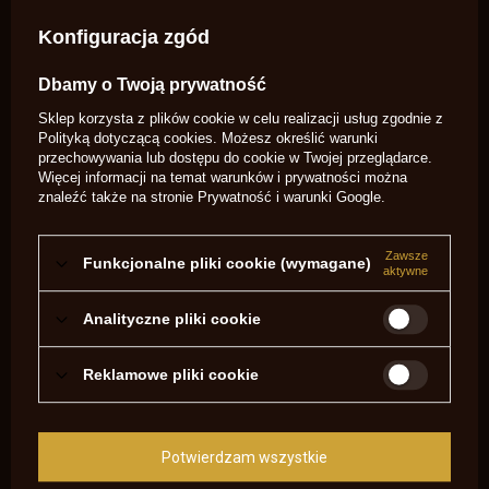
Symbol
SA1346 (T5)
Konfiguracja zgód
Potrzebujesz pomocy? Masz pytania?
Zadaj pytanie a my odpowiemy
Dbamy o Twoją prywatność
niezwłocznie, najciekawsze pytania i
Zadaj pytanie
odpowiedzi publikując dla innych.
Sklep korzysta z plików cookie w celu realizacji usług zgodnie z
Polityką dotyczącą cookies
. Możesz określić warunki
przechowywania lub dostępu do cookie w Twojej przeglądarce.
OPINIE O ŚRUBA POBOJCZYKA REMINGTON INOX
Więcej informacji na temat warunków i prywatności można
znaleźć także na stronie
Prywatność i warunki Google
.
(PIETTA) 448/IX T5
5.00
Zawsze
Funkcjonalne pliki cookie (wymagane)
aktywne
Liczba wystawionych opinii: 1
Analityczne pliki cookie
Napisz swoją opinię
Reklamowe pliki cookie
Pokaż tylko opinie potwierdzone zakupem
5
1
Potwierdzam wszystkie
4
0
3
0