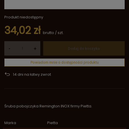
Produkt niedostępny
34,02 zł
brutto
/
szt.
-
+
Dodaj do koszyka
Powiadom mnie o dostępności produktu
14
dni na łatwy zwrot
Śruba pobojczyka Remington INOX firmy Pietta.
Marka
Pietta