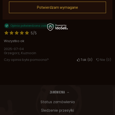
2
0
Potwierdzam wymagane
1
0
Kliknij ocenę aby filtrować opinie
Opinia potwierdzona zakupem
5/5
Wszystko ok
2025-07-04
Grzegorz, Kuznocin
Czy opinia była pomocna?
Tak
0
Nie
0
ZAMÓWIENIA
Status zamówienia
Śledzenie przesyłki