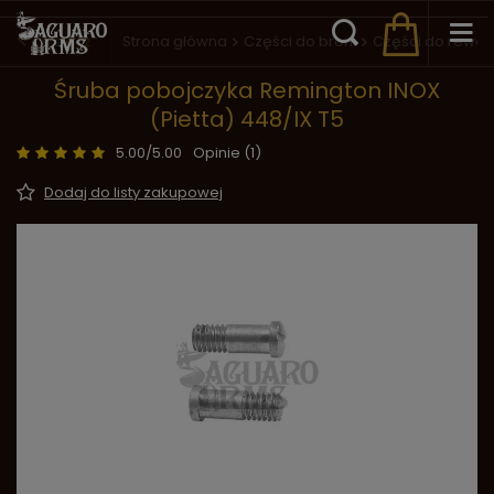
Wstecz
Strona główna
Części do broni
Części do rewo
Śruba pobojczyka Remington INOX
(Pietta) 448/IX T5
5.00/5.00
Opinie (1)
Dodaj do listy zakupowej