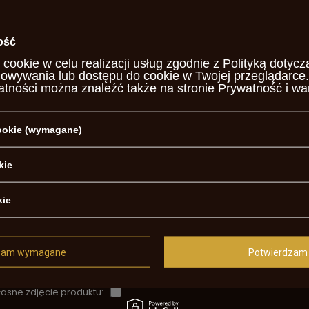
otrzebujesz pomocy? Masz pytania?
ość
Za
, najciekawsze pytania i odpowiedzi publikując dla innych.
 cookie w celu realizacji usług zgodnie z
Polityką dotycz
howywania lub dostępu do cookie w Twojej przeglądarce.
atności można znaleźć także na stronie
Prywatność i wa
NAPISZ SWOJĄ OPINIĘ
cookie (wymagane)
Twoja ocena:
5/5
kie
kie
j opinii
zam wymagane
Potwierdzam 
asne zdjęcie produktu: