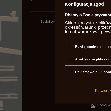
Konfiguracja zgód
P
Dbamy o Twoją prywatn
Zadaj pytanie a my odpowiemy niezwłocznie
Sklep korzysta z plików
określić warunki przec
temat warunków i pryw
Funkcjonalne pliki 
Analityczne pliki coo
Reklamowe pliki coo
Treść twoje
Potwierd
Dodaj wł