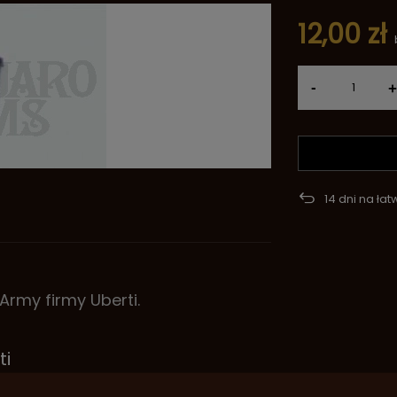
12,00 zł
-
+
14
dni na łat
rmy firmy Uberti.
ti
88 (M7)