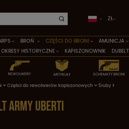
ZŁ
ARPS
BROŃ
CZĘŚCI DO BRONI
AMUNICJA
OKRESY HISTORYCZNE
KAPISZONOWNIK
DUBEL
REWOLWERY
SCHEMATY BRONI
ARTYKUŁY
i
Części do rewolwerów kapiszonowych
Śruby
lt Army Uberti