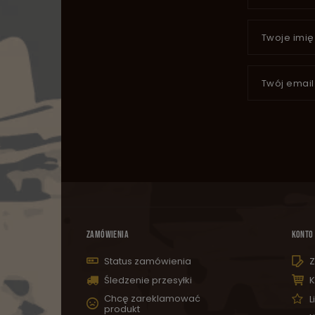
Twoje imię
Twój email
ZAMÓWIENIA
KONTO
Status zamówienia
Z
Śledzenie przesyłki
K
Chcę zareklamować
L
produkt