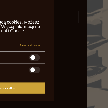
daj pytanie
ącą cookies
. Możesz
 Więcej informacji na
runki Google
.
Zawsze aktywne
wszystkie