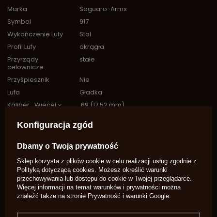
Marka
Saguaro-Arms
Symbol
917
Wykończenie Lufy
Stal
Profil Lufy
okrągła
Przyrządy
stałe
celownicze
Przyśpiesznik
Nie
Lufa
Gładka
Kaliber
Więcej
.69 (17,52 mm)
Typ zapłonu
Zamek skałkowy
Konfiguracja zgód
PYTANIA INNYCH KLIENTÓW
Dbamy o Twoją prywatność
Sklep korzysta z plików cookie w celu realizacji usług zgodnie z
Dzień dobry. Chciałam u Państwa zakupić francuski muszkiet
Polityką dotyczącą cookies
. Możesz określić warunki
kawaleryjski model 1777. Bardzo proszę o informację, który
przechowywania lub dostępu do cookie w Twojej przeglądarce.
pas będzie do niego pasował i jaką muszę nabyć skałkę.
Więcej informacji na temat warunków i prywatności można
Zakupię też bagnet Bagnet Charleville 1777. Czy mogę liczyć
znaleźć także na stronie
Prywatność i warunki Google
.
na mały rabat? Pozdrawiam, Dominika Mikoda
Witam, zastanawiam się nad zakupem muszkietu, lecz po