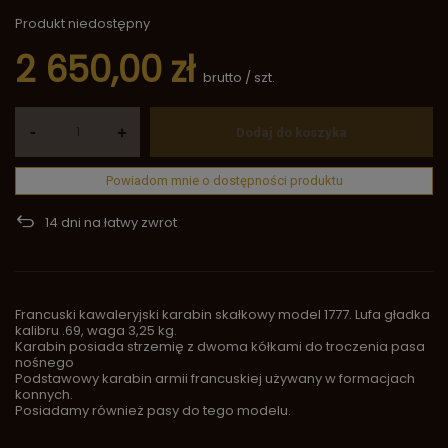
Produkt niedostępny
2 650,00 zł
brutto
/
szt.
-
+
Dodaj do koszyka
Powiadom mnie o dostępności produktu
14
dni na łatwy zwrot
Francuski kawaleryjski karabin skałkowy model 1777. Lufa gładka
kalibru .69, waga 3,25 kg.
Karabin posiada strzemię z dwoma kółkami do troczenia pasa
nośnego
Podstawowy karabin armii francuskiej używany w formacjach
konnych.
Posiadamy również pasy do tego modelu.