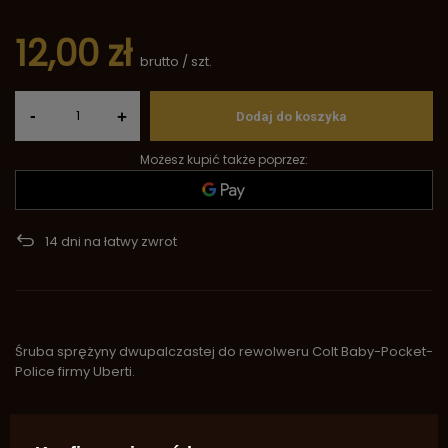
12,00 zł
brutto
/
szt.
-
+
Dodaj do koszyka
Możesz kupić także poprzez:
14
dni na łatwy zwrot
Śruba sprężyny dwupalczastej do rewolweru Colt Baby-Pocket-
Police firmy Uberti.
Marka
Uberti