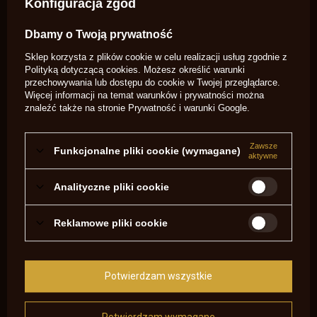
Konfiguracja zgód
Symbol
SA1439 (L2)
Potrzebujesz pomocy? Masz pytania?
Dbamy o Twoją prywatność
Zadaj pytanie a my odpowiemy
Sklep korzysta z plików cookie w celu realizacji usług zgodnie z
niezwłocznie, najciekawsze pytania i
Zadaj pytanie
odpowiedzi publikując dla innych.
Polityką dotyczącą cookies
. Możesz określić warunki
przechowywania lub dostępu do cookie w Twojej przeglądarce.
Więcej informacji na temat warunków i prywatności można
znaleźć także na stronie
Prywatność i warunki Google
.
NAPISZ SWOJĄ OPINIĘ
Twoja ocena:
Zawsze
Funkcjonalne pliki cookie (wymagane)
5/5
aktywne
Analityczne pliki cookie
Treść twojej opinii
Reklamowe pliki cookie
Potwierdzam wszystkie
Dodaj własne zdjęcie produktu: