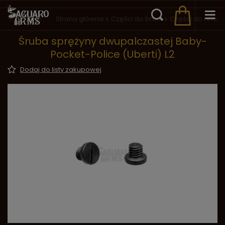
Wstecz
Strona główna
Części do broni
Części do rewo
Śruba sprężyny dwupalczastej Baby-
Pocket-Police (Uberti) L2
Dodaj do listy zakupowej