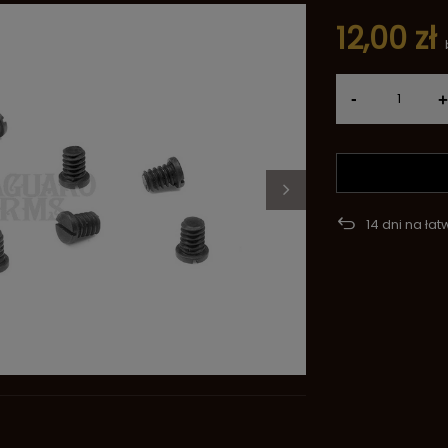
12,00 zł
-
+
14
dni na łat