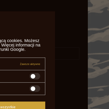
ącą cookies
. Możesz
 Więcej informacji na
runki Google
.
daj pytanie
Zawsze aktywne
wszystkie