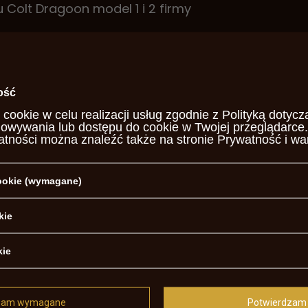
Colt Dragoon model 1 i 2 firmy
ti
ość
47 (G8)
 cookie w celu realizacji usług zgodnie z
Polityką dotycz
howywania lub dostępu do cookie w Twojej przeglądarce.
otrzebujesz pomocy? Masz pytania?
atności można znaleźć także na stronie
Prywatność i wa
Za
, najciekawsze pytania i odpowiedzi publikując dla innych.
cookie (wymagane)
NAPISZ SWOJĄ OPINIĘ
kie
Twoja ocena:
kie
5/5
zam wymagane
Potwierdzam 
j opinii