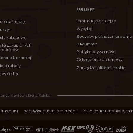
REGULAMINY
Informacje o sklepie
arejestruj się
Wysyłka
oszyk
Sposoby płatności i prowizje
isty zakupowe
Regulamin
ista zakupionych
roduktów
Polityka prywatności
istoria transakcji
Odstąpienie od umowy
oje rabaty
Zarządzaj plikami cookie
ewsletter
 konsumentów z kraju:
Polska
.
arms.com
sklep@saguaro-arms.com
P.H.Michał Kuropatwa
,
Mas