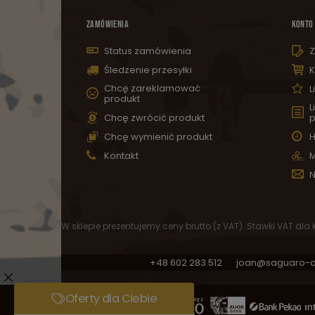
ZAMÓWIENIA
KONTO
Status zamówienia
Z
Śledzenie przesyłki
K
Chcę zareklamować
L
produkt
L
Chcę zwrócić produkt
p
Chcę wymienić produkt
H
Kontakt
M
N
W sklepie prezentujemy ceny brutto (z VAT).
Stawki VAT dla
+48 602 283 512
joan@saguaro-