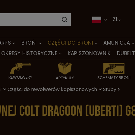
ZŁ
ARPS
BROŃ
CZĘŚCI DO BRONI
AMUNICJA
OKRESY HISTORYCZNE
KAPISZONOWNIK
DUBEL
REWOLWERY
SCHEMATY BRONI
ARTYKUŁY
i
Części do rewolwerów kapiszonowych
Śruby
nej Colt Dragoon (Uberti) G