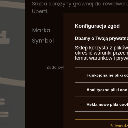
Śruba sprężyny głównej do rewolweru 
Uberti.
Konfiguracja zgód
Marka
Uber
Dbamy o Twoją prywatn
Symbol
SA14
Sklep korzysta z plików
określić warunki przec
P
temat warunków i pryw
Zadaj pytanie a my odpowiemy niezwłocznie
Funkcjonalne pliki 
Analityczne pliki coo
Reklamowe pliki coo
Potwierd
Treść twoje