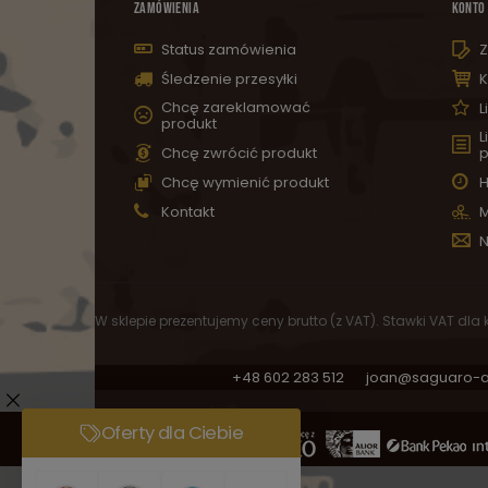
ZAMÓWIENIA
KONTO
Status zamówienia
Z
Śledzenie przesyłki
K
Chcę zareklamować
L
produkt
L
Chcę zwrócić produkt
p
Chcę wymienić produkt
H
Kontakt
M
N
W sklepie prezentujemy ceny brutto (z VAT).
Stawki VAT dla
+48 602 283 512
joan@saguaro-