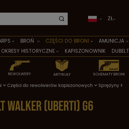
ZŁ
ARPS
BROŃ
CZĘŚCI DO BRONI
AMUNICJA
OKRESY HISTORYCZNE
KAPISZONOWNIK
DUBEL
REWOLWERY
SCHEMATY BRONI
ARTYKUŁY
i
Części do rewolwerów kapiszonowych
Sprężyny
t Walker (Uberti) G6