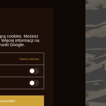
ącą cookies
. Możesz
 Więcej informacji na
runki Google
.
daj pytanie
Zawsze aktywne
wszystkie