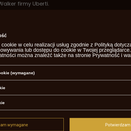
lker firmy Uberti.
ti
(G6)
ość
 cookie w celu realizacji usług zgodnie z
Polityką dotycz
howywania lub dostępu do cookie w Twojej przeglądarce.
otrzebujesz pomocy? Masz pytania?
atności można znaleźć także na stronie
Prywatność i wa
Za
, najciekawsze pytania i odpowiedzi publikując dla innych.
cookie (wymagane)
NAPISZ SWOJĄ OPINIĘ
kie
Twoja ocena:
5/5
kie
j opinii
zam wymagane
Potwierdzam 