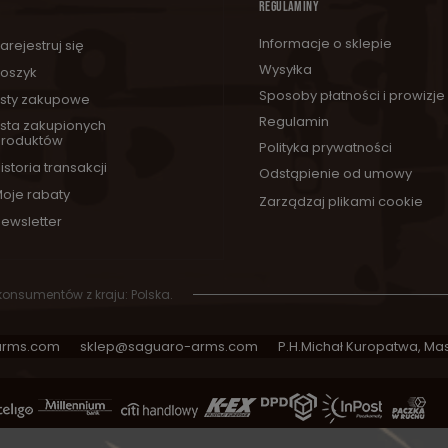
REGULAMINY
Informacje o sklepie
arejestruj się
Wysyłka
oszyk
Sposoby płatności i prowizje
isty zakupowe
Regulamin
ista zakupionych
roduktów
Polityka prywatności
istoria transakcji
Odstąpienie od umowy
oje rabaty
Zarządzaj plikami cookie
ewsletter
 konsumentów z kraju:
Polska
.
arms.com
sklep@saguaro-arms.com
P.H.Michał Kuropatwa
,
Mas