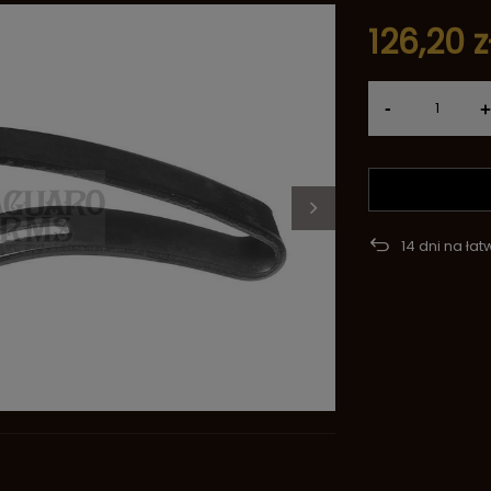
126,20 z
-
+
14
dni na łat