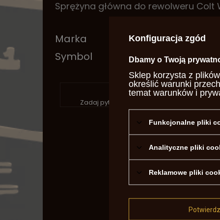
Sprężyna główna do rewolweru Colt Wa
Marka
Uber
Konfiguracja zgód
Symbol
992 
Dbamy o Twoją prywatn
Sklep korzysta z plików
określić warunki przec
P
temat warunków i pryw
Zadaj pytanie a my odpowiemy niezwłocznie
Funkcjonalne pliki 
Analityczne pliki coo
Reklamowe pliki coo
Treść twoje
Potwierd