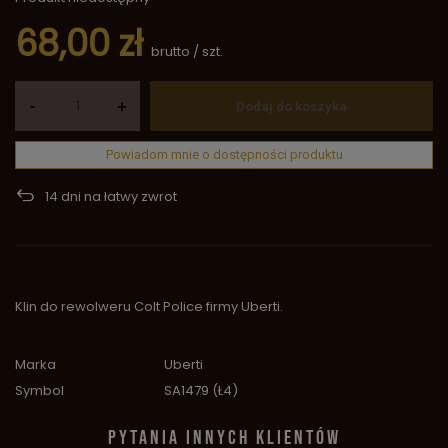
68,00 zł
brutto
/
szt.
-
+
Dodaj do koszyka
Powiadom mnie o dostępności produktu
14
dni na łatwy zwrot
Klin do rewolweru Colt Police firmy Uberti.
Marka
Uberti
Symbol
SA1479 (Ł4)
PYTANIA INNYCH KLIENTÓW