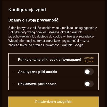
Konfiguracja zgód
Witam. Czy klin do rewolweru Colt Police firmy Uberti, będzie
również pasował do rewolweru Colt Army 1860 firmy Uberti ?
Pozdrawiam. Sławomir Młyński.
Dbamy o Twoją prywatność
Potrzebujesz pomocy? Masz pytania?
Sklep korzysta z plików cookie w celu realizacji usług zgodnie z
Polityką dotyczącą cookies
. Możesz określić warunki
Zadaj pytanie a my odpowiemy
przechowywania lub dostępu do cookie w Twojej przeglądarce.
niezwłocznie, najciekawsze pytania i
Zadaj pytanie
odpowiedzi publikując dla innych.
Więcej informacji na temat warunków i prywatności można
znaleźć także na stronie
Prywatność i warunki Google
.
NAPISZ SWOJĄ OPINIĘ
Zawsze
Funkcjonalne pliki cookie (wymagane)
aktywne
Twoja ocena:
5/5
Analityczne pliki cookie
Reklamowe pliki cookie
Treść twojej opinii
Potwierdzam wszystkie