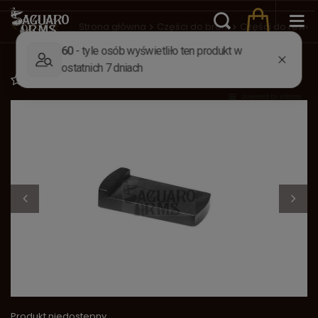
Wstecz
Strona główna
Części do broni
Części do rewo
Klin Colt Police (Uberti) Ł4
Dodaj do listy zakupowej
Produkt niedostępny