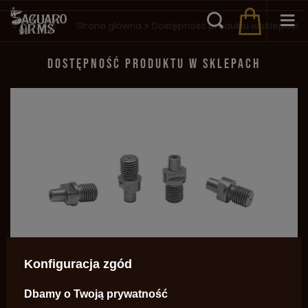
Wstecz
Strona główna
Dostępność produktu w sklepach
DOSTĘPNOŚĆ PRODUKTU W SKLEPACH
Konfiguracja zgód
Kominki INOX Rogers&Spencer $
Dbamy o Twoją prywatność
35,60 zł