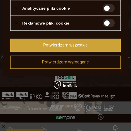
Kontakt
Analityczne pliki cookie
KONTO
Reklamowe pliki cookie
REGULAMINY
MOJE KONTO
Potwierdzam wszystkie
W sklepie prezentujemy ceny brutto (z VAT).
Stawki VAT dla konsumentów
z kraju:
Polska
.
Potwierdzam wymagane