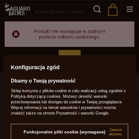
Wstecz
Strona główna
Uwaga
Produkt nie występuje w żadnym
punkcie odbioru osobistego.
Powrót
Konfiguracja zgód
Dbamy o Twoją prywatność
ZAMÓWIENIA
Sklep korzysta z plików cookie w celu realizacji usług zgodnie z
Status zamówienia
Polityką dotyczącą cookies
. Możesz określić warunki
przechowywania lub dostępu do cookie w Twojej przeglądarce.
Śledzenie przesyłki
Więcej informacji na temat warunków i prywatności można
Chcę zareklamować produkt
znaleźć także na stronie
Prywatność i warunki Google
.
Chcę zwrócić produkt
Zawsze
Funkcjonalne pliki cookie (wymagane)
Chcę wymienić produkt
aktywne