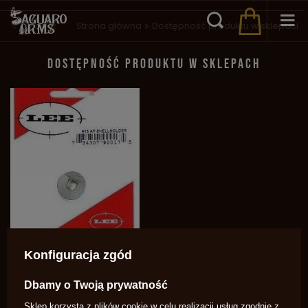
Wstecz
Strona główna
Dostępność produktu w sklepach
DOSTĘPNOŚĆ PRODUKTU W SKLEPACH
Konfiguracja zgód
Shell Holder do prasy R4
38,98 zł
Dbamy o Twoją prywatność
Sklep korzysta z plików cookie w celu realizacji usług zgodnie z