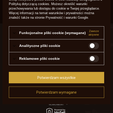
Magazyn główny
Polityką dotyczącą cookies
. Możesz określić warunki
Dostępny
przechowywania lub dostępu do cookie w Twojej przeglądarce.
Więcej informacji na temat warunków i prywatności można
znaleźć także na stronie
Prywatność i warunki Google
.
ZAMÓWIENIA
Zawsze
Funkcjonalne pliki cookie (wymagane)
aktywne
Status zamówienia
Analityczne pliki cookie
Śledzenie przesyłki
Chcę zareklamować produkt
Reklamowe pliki cookie
Chcę zwrócić produkt
Chcę wymienić produkt
Potwierdzam wszystkie
Kontakt
Potwierdzam wymagane
KONTO
REGULAMINY