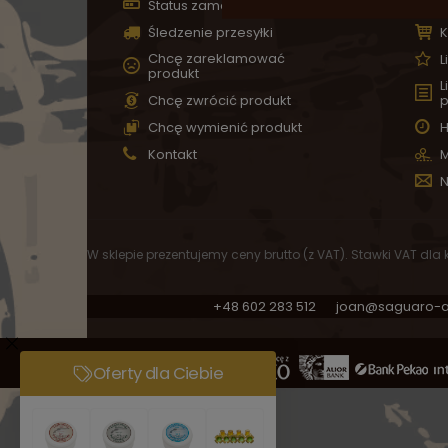
Status zamówienia
Z
Śledzenie przesyłki
K
Chcę zareklamować
L
produkt
L
Chcę zwrócić produkt
p
Chcę wymienić produkt
H
Kontakt
M
N
W sklepie prezentujemy ceny brutto (z VAT).
Stawki VAT dla
+48 602 283 512
joan@saguaro-