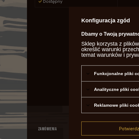
Dostępny
Konfiguracja zgód
Dbamy o Twoją prywatn
Sklep korzysta z plików
określić warunki przec
temat warunków i pryw
Funkcjonalne pliki 
Analityczne pliki coo
Reklamowe pliki coo
Potwierd
ZAMÓWIENIA
KONTO