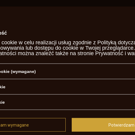
ość
 cookie w celu realizacji usług zgodnie z
Polityką dotycz
howywania lub dostępu do cookie w Twojej przeglądarce.
atności można znaleźć także na stronie
Prywatność i wa
cookie (wymagane)
kie
kie
REGULAMINY
zam wymagane
Potwierdzam 