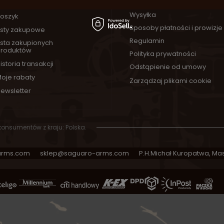
Informacje o sklepie
arejestruj się
Wysyłka
oszyk
Sposoby płatności i prowizje
isty zakupowe
Regulamin
ista zakupionych
roduktów
Polityka prywatności
istoria transakcji
Odstąpienie od umowy
oje rabaty
Zarządzaj plikami cookie
ewsletter
 konsumentów z kraju:
Polska
.
arms.com
sklep@saguaro-arms.com
P.H.Michał Kuropatwa
,
Mas