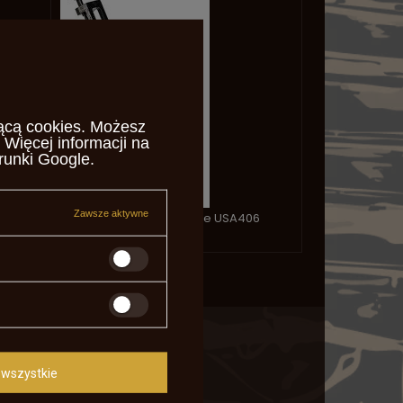
ącą cookies
. Możesz
 Więcej informacji na
runki Google
.
Zawsze aktywne
Diopter Soule Long Range USA406
1 467,43 zł
MOJE KONTO
wszystkie