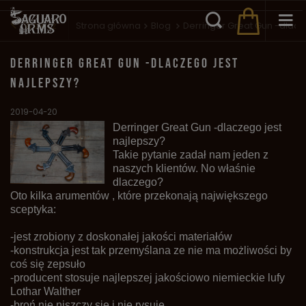
Wstecz
Strona główna
Blog
Derringer Great Gun -dlacz
DERRINGER GREAT GUN -DLACZEGO JEST
NAJLEPSZY?
2019-04-20
Derringer Great Gun -dlaczego jest
najlepszy?
Takie pytanie zadał nam jeden z
naszych klientów. No właśnie
dlaczego?
Oto kilka arumentów , które przekonają największego
sceptyka:
-jest zrobiony z doskonałej jakości materiałów
-konstrukcja jest tak przemyślana ze nie ma możliwości by
coś się zepsuło
-producent stosuje najlepszej jakościowo niemieckie lufy
Lothar Walther
-broń nie niszczy się i nie rysuje