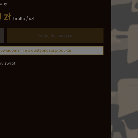
ępny
 zł
brutto
/
szt.
Dodaj do koszyka
Powiadom mnie o dostępności produktu
wy zwrot