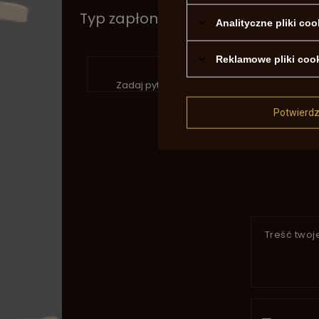
Typ zapłonu
kapi
Analityczne pliki coo
Reklamowe pliki coo
P
Zadaj pytanie a my odpowiemy niezwłocznie
Potwierd
Treść twoje