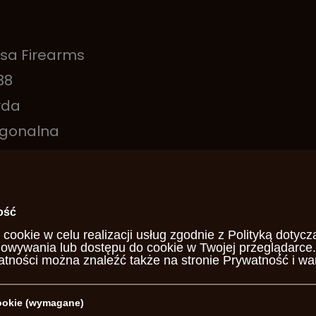
sa Firearms
38
yda
gonalna
e
ntowana
ość
6
 cookie w celu realizacji usług zgodnie z
Polityką dotycz
howywania lub dostępu do cookie w Twojej przeglądarce.
atności można znaleźć także na stronie
Prywatność i wa
m
cookie (wymagane)