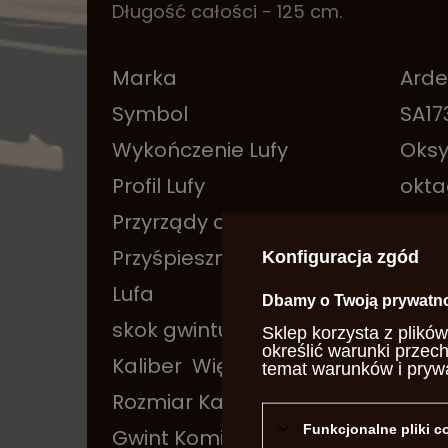
Długość całości - 125 cm.
Marka
Arde
Symbol
SA17
Wykończenie Lufy
Oks
Profil Lufy
okta
Przyrządy celownicze
stał
Przyśpiesznik
Nie
Konfiguracja zgód
Lufa
Gwi
Dbamy o Twoją prywatn
skok gwintu
1 - 6
Sklep korzysta z plików
określić warunki przec
Kaliber
Więcej
.45
temat warunków i pryw
Rozmiar Kapiszona
4m
Funkcjonalne pliki 
Gwint Kominka
M6x1