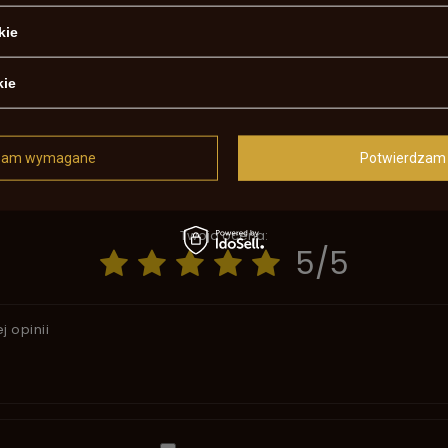
szonowy
kie
kie
otrzebujesz pomocy? Masz pytania?
Za
, najciekawsze pytania i odpowiedzi publikując dla innych.
zam wymagane
Potwierdzam 
NAPISZ SWOJĄ OPINIĘ
Twoja ocena:
5/5
j opinii