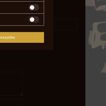
daj pytanie
wszystkie