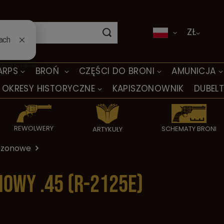
ZŁ
ARPS
BROŃ
CZĘŚCI DO BRONI
AMUNICJA
OKRESY HISTORYCZNE
KAPISZONOWNIK
DUBEL
REWOLWERY
SCHEMATY BRONI
ARTYKUŁY
iszonowe
owy .45 (R-2125E)