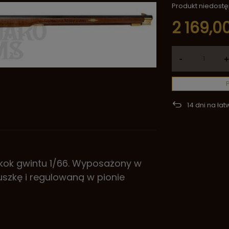
Produkt niedost
2 169,00
-
+
14
dni na łat
skok gwintu 1/66. Wyposażony w
uszkę i regulowaną w pionie
.