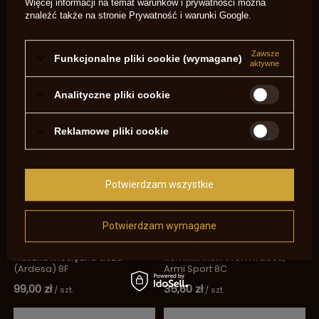
Więcej informacji na temat warunków i prywatności można
znaleźć także na stronie
Prywatność i warunki Google
.
Sprężyna spustu (Ardesa) 7C
Pistolet czarnoprochowy
Zawsze
Funkcjonalne pliki cookie (wymagane)
kapiszonowy Patriot P-1105E
aktywne
89,00 zł
1 799,00 zł
/
szt.
/
szt.
Analityczne pliki cookie
Reklamowe pliki cookie
Potwierdzam wszystkie
Potwierdzam wymagane
Muszka mosiężna duża
Kominki M6x1 INOX Ardesa,
(Ardesa) 8F
Armi Sport 8C
99,00 zł
35,60 zł
/
szt.
/
szt.