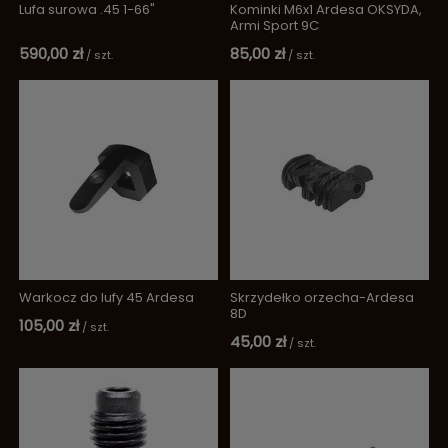
Lufa surowa .45 1-66"
Kominki M6x1 Ardesa OKSYDA,
Armi Sport 9C
590,00 zł
85,00 zł
/
szt.
/
szt.
Warkocz do lufy 45 Ardesa
Skrzydełko orzecha-Ardesa
8D
105,00 zł
/
szt.
45,00 zł
/
szt.