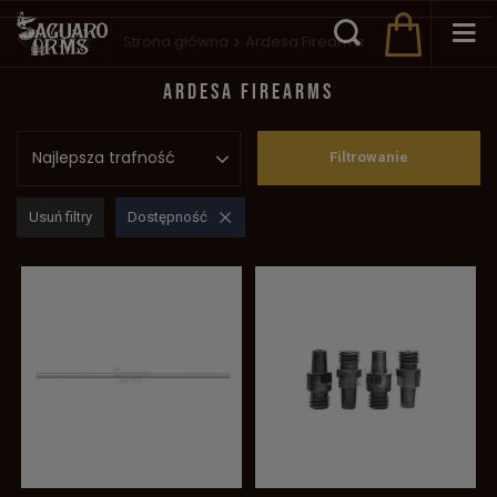
Wstecz
Strona główna
Ardesa Firearms
ARDESA FIREARMS
Najlepsza trafność
Filtrowanie
Usuń filtry
Dostępność