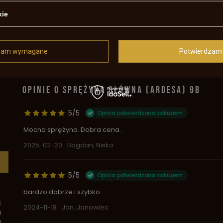
prężynę ardesa zamka skałkowego.
pności. Dziękuję i pozdrawiam
kie
 dostępna Pozdrawiam Wojtek
d
zam wymagane
Potwierdzam 
OPINIE O SPRĘŻYNA GŁÓWNA (ARDESA) 9B
5/5
Opinia potwierdzona zakupem
Mocna sprężyna. Dobra cena .
2025-02-23
Bogdan, Nisko
5/5
Opinia potwierdzona zakupem
bardzo dobrze i szybko
3
2024-11-18
Jan, Janowiec
0
0