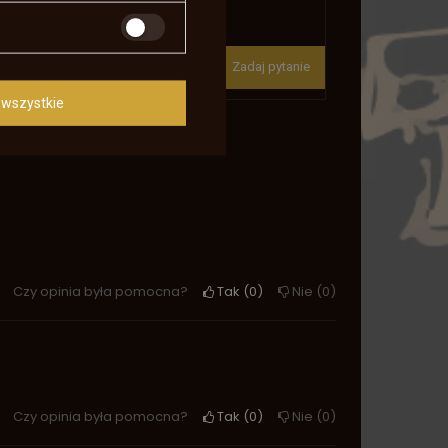
Masz pytania?
Zadaj pytanie a my odpowiemy
niezwłocznie, najciekawsze
Zadaj pytanie
pytania i odpowiedzi publikując
la innych.
wszystkie
Czy opinia była pomocna?
Tak
0
Nie
0
Czy opinia była pomocna?
Tak
0
Nie
0