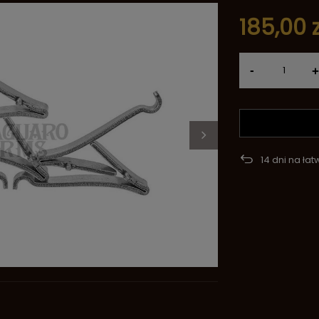
185,00 z
-
+
14
dni na łat