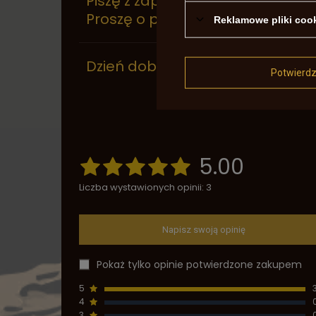
Piszę z zapytaniem o główną s
Proszę o powiadomienie o dostę
Reklamowe pliki coo
Dzień dobry czy będzie jeszcze
Potwierd
5.00
Liczba wystawionych opinii: 3
Napisz swoją opinię
Pokaż tylko opinie potwierdzone zakupem
5
4
3