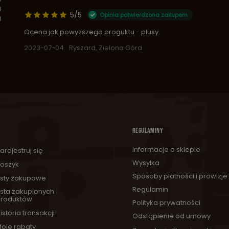
0
5/5
Opinia potwierdzona zakupem
0
Ocena jak powyższego proguktu - plusy.
2023-07-04
Ryszard, Zielona Góra
REGULAMINY
Informacje o sklepie
arejestruj się
Wysyłka
oszyk
Sposoby płatności i prowizje
isty zakupowe
Regulamin
ista zakupionych
roduktów
Polityka prywatności
istoria transakcji
Odstąpienie od umowy
oje rabaty