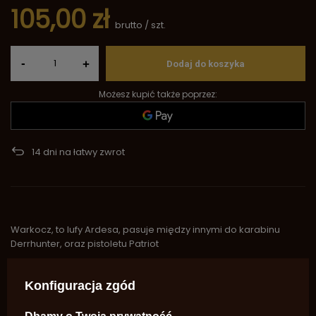
105,00 zł
brutto
/
szt.
-
+
Dodaj do koszyka
Możesz kupić także poprzez:
14
dni na łatwy zwrot
Warkocz, to lufy Ardesa, pasuje między innymi do karabinu
Derrhunter, oraz pistoletu Patriot
Marka
Ardesa Firearms
Konfiguracja zgód
Symbol
2272