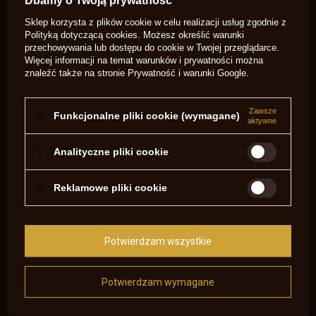
Dbamy o Twoją prywatność
Potrzebujesz pomocy? Masz pytania?
Sklep korzysta z plików cookie w celu realizacji usług zgodnie z
Zadaj pytanie a my odpowiemy
Polityką dotyczącą cookies
. Możesz określić warunki
niezwłocznie, najciekawsze pytania i
Zadaj pytanie
przechowywania lub dostępu do cookie w Twojej przeglądarce.
odpowiedzi publikując dla innych.
Więcej informacji na temat warunków i prywatności można
znaleźć także na stronie
Prywatność i warunki Google
.
NAPISZ SWOJĄ OPINIĘ
Zawsze
Funkcjonalne pliki cookie (wymagane)
aktywne
Twoja ocena:
5/5
Analityczne pliki cookie
Reklamowe pliki cookie
Treść twojej opinii
Potwierdzam wszystkie
Dodaj własne zdjęcie produktu:
Potwierdzam wymagane