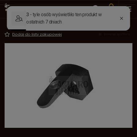
Wstecz
Strona główna
Części do broni
Lufy
Warkocz do lufy 45 Ardesa
Dodaj do listy zakupowej