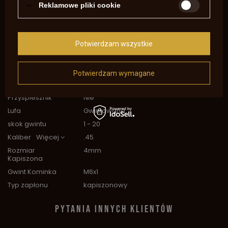
Marka
Ardesa Firearms
Reklamowe pliki cookie
Symbol
P-1065E SA609
Zezwolenie na
Nie
broń
Potwierdzam wszystkie
Wykończenie Lufy
Oksyda
Profil Lufy
oktagonalna
Potwierdzam wymagane
Przyrządy
stałe
celownicze
Przyśpiesznik
Nie
Lufa
Gwintowana
skok gwintu
1 - 20
Kaliber
Więcej
.45
Rozmiar
4mm
Kapiszona
Gwint Kominka
M6x1
Typ zapłonu
kapiszonowy
PYTANIA INNYCH KLIENTÓW