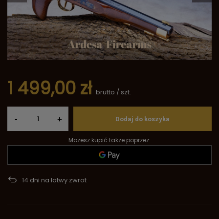
1 499,00 zł
brutto
/
szt.
-
+
Dodaj do koszyka
Możesz kupić także poprzez:
14
dni na łatwy zwrot