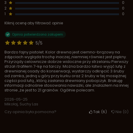
3
0
2
0
1
0
Kliknij ocenę aby filtrować opinie
Opinia potwierdzona zakupem
5/5
Bardzo fajny pistolet. Kolor drewna jest ciemno-brązowy na
zdjęciach wygląda trochę inaczej ,niemniej również jest piękny.
Przyrządy celownicze dobrze widoczne przy strzelaniu Pierwszy
strzał i trafiłem 7-kę na tarczy. Można bardzo łatwo wyjąć lufę z
drewnianej osady do konserwacji, wystarczy odkręcić 3 śruby
od zamka, jedną u góry przy kurku oraz 2 śruby w tej mosiężnej
części pod lufą , którą zasłania drewniany pobojczyk. Brakuję
informacji odnośnie stosowania naważki, ale znalazłem na innej
stronie ,że jest to 21 grainów. Ogółnie polecam.
2026-05-25
Mikołaj, Suchy Las
Czy opinia była pomocna?
Tak
6
Nie
0