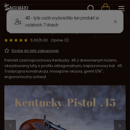
Wstecz
Strona główna
Broń
Czarnoprochowa kapiszo
Pistolet czarnoprochowy Kentucky Pistol
(P-1065E)
5.00/5.00
Opinie (1)
Dodaj do listy zakupowej
Pistolet czarnoprochowy Kentucky .45 z drewnianym łożem,
oksydowaną lufą o profilu oktagonalnym, kapiszonowy kal. .45.
Tradycyjna konstrukcja, mosiężne okucia, gwint 1/16",
ergonomiczny uchwyt.