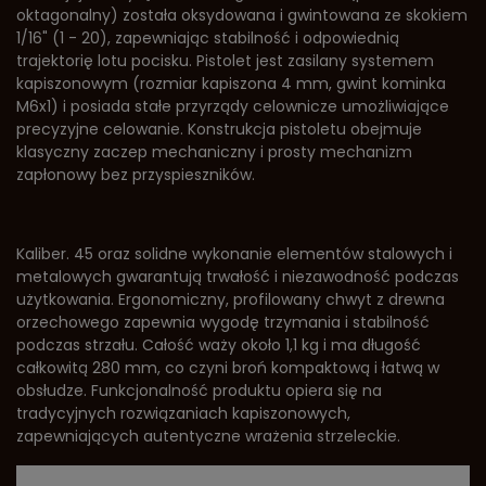
oktagonalny) została oksydowana i gwintowana ze skokiem
1/16" (1 - 20), zapewniając stabilność i odpowiednią
trajektorię lotu pocisku. Pistolet jest zasilany systemem
kapiszonowym (rozmiar kapiszona 4 mm, gwint kominka
M6x1) i posiada stałe przyrządy celownicze umożliwiające
precyzyjne celowanie. Konstrukcja pistoletu obejmuje
klasyczny zaczep mechaniczny i prosty mechanizm
zapłonowy bez przyspieszników.
Kaliber. 45 oraz solidne wykonanie elementów stalowych i
metalowych gwarantują trwałość i niezawodność podczas
użytkowania. Ergonomiczny, profilowany chwyt z drewna
orzechowego zapewnia wygodę trzymania i stabilność
podczas strzału. Całość waży około 1,1 kg i ma długość
całkowitą 280 mm, co czyni broń kompaktową i łatwą w
obsłudze. Funkcjonalność produktu opiera się na
tradycyjnych rozwiązaniach kapiszonowych,
zapewniających autentyczne wrażenia strzeleckie.