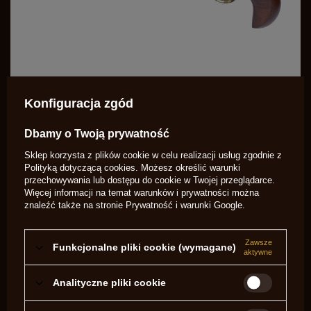
Oksydowana, gwintowana lufa poprawia parametry lotu
Konfiguracja zgód
pocisku, natomiast stałe przyrządy celownicze ułatwiają
celność na krótkich i średnich dystansach. Produkt jest
Dbamy o Twoją prywatność
przeznaczony dla osób posiadających uprawnienia tam,
Sklep korzysta z plików cookie w celu realizacji usług zgodnie z
gdzie wymagane, oraz dla kolekcjonerów zainteresowanych
Polityką dotyczącą cookies
. Możesz określić warunki
replikami historycznymi. Zakup tego pistoletu przynosi
przechowywania lub dostępu do cookie w Twojej przeglądarce.
korzyści w postaci wiernej repliki historycznej o wysokiej
Więcej informacji na temat warunków i prywatności można
jakości wykonania, estetycznym wykończeniu i trwałych
znaleźć także na stronie
Prywatność i warunki Google
.
materiałach. Sprawdza się podczas pokazów, rekonstrukcji i
amatorskiego strzelectwa czarnoprochowego, dając
Zawsze
satysfakcję z autentycznego użytkowania oraz wartości
Funkcjonalne pliki cookie (wymagane)
aktywne
kolekcjonerskiej.
Analityczne pliki cookie