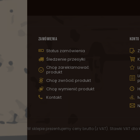
ZAMÓWIENIA
KONTO
Status zamówienia
Z
Śledzenie przesyłki
K
Chcę zareklamować
L
produkt
L
Chcę zwrócić produkt
p
Chcę wymienić produkt
H
Kontakt
M
N
W sklepie prezentujemy ceny brutto (z VAT).
Stawki VAT dla