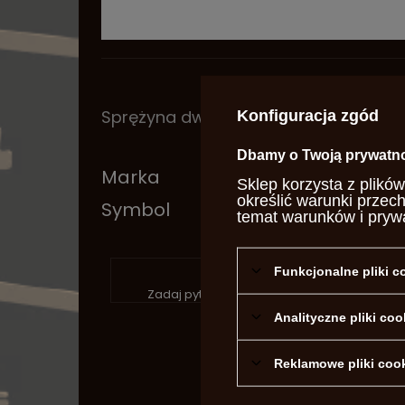
Sprężyna dwupalczasta do rewolweru 
Konfiguracja zgód
Dbamy o Twoją prywatn
Marka
Piet
Sklep korzysta z plików
określić warunki przec
Symbol
SA20
temat warunków i pryw
P
Funkcjonalne pliki 
Zadaj pytanie a my odpowiemy niezwłocznie
Analityczne pliki coo
Reklamowe pliki coo