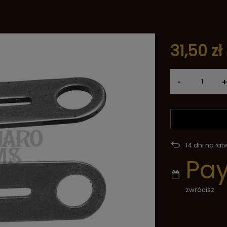
31,50 zł
-
+
14
dni na łat
Pa
zwrócisz