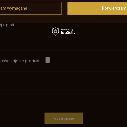
5/5
zam wymagane
Potwierdzam 
j opinii
asne zdjęcie produktu:
Wyślij opinię