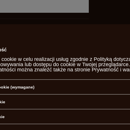
Remington Pocket firmy Pietta.
ość
ta
 cookie w celu realizacji usług zgodnie z
Polityką dotycz
howywania lub dostępu do cookie w Twojej przeglądarce.
76
atności można znaleźć także na stronie
Prywatność i wa
otrzebujesz pomocy? Masz pytania?
cookie (wymagane)
Za
, najciekawsze pytania i odpowiedzi publikując dla innych.
kie
NAPISZ SWOJĄ OPINIĘ
kie
Twoja ocena: