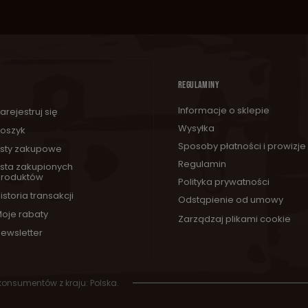
REGULAMINY
Informacje o sklepie
arejestruj się
Wysyłka
oszyk
Sposoby płatności i prowizje
isty zakupowe
Regulamin
ista zakupionych
roduktów
Polityka prywatności
istoria transakcji
Odstąpienie od umowy
oje rabaty
Zarządzaj plikami cookie
ewsletter
 konsumentów z kraju:
Polska
.