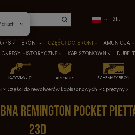
ZŁ
ARPS
BROŃ
CZĘŚCI DO BRONI
AMUNICJA
OKRESY HISTORYCZNE
KAPISZONOWNIK
DUBEL
REWOLWERY
SCHEMATY BRONI
ARTYKUŁY
i
Części do rewolwerów kapiszonowych
Sprężyny
bna Remington Pocket Piett
23D