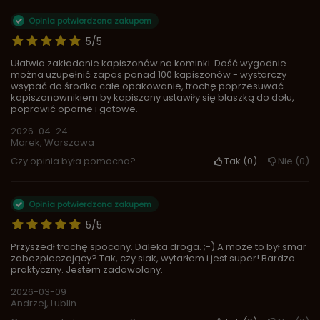
Opinia potwierdzona zakupem
5/5
Ułatwia zakładanie kapiszonów na kominki. Dość wygodnie
można uzupełnić zapas ponad 100 kapiszonów - wystarczy
wsypać do środka całe opakowanie, trochę poprzesuwać
kapiszonownikiem by kapiszony ustawiły się blaszką do dołu,
poprawić oporne i gotowe.
2026-04-24
Marek, Warszawa
Czy opinia była pomocna?
Tak
0
Nie
0
Opinia potwierdzona zakupem
5/5
Przyszedł trochę spocony. Daleka droga. ;-) A może to był smar
zabezpieczający? Tak, czy siak, wytarłem i jest super! Bardzo
praktyczny. Jestem zadowolony.
2026-03-09
Andrzej, Lublin