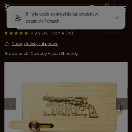
Wstecz
Strona główna
Akcesoria
Akcesoria strzeleckie
Kapiszonownik "Gold Capper" CAS
4.97/5.00
Opinie (72)
Dodaj do listy zakupowej
Grawerunek "Cowboy Action Shooting"