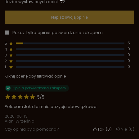
Liczba wystawionych opinii: 72
Napisz swoją opinię
Pokaż tylko opinie potwierdzone zakupem
5
5
4
0
3
0
2
0
1
0
Kliknij ocenę aby filtrować opinie
Opinia potwierdzona zakupem
5/5
Polecam Jak dla mnie pozycja obowiązkowa.
2026-06-13
Alan, Września
Czy opinia była pomocna?
Tak
0
Nie
0