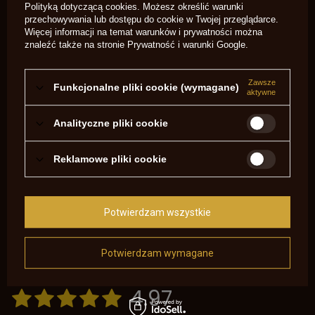
Wymiary 80 mm x 40 mm x 7 mm.
Polityką dotyczącą cookies
. Możesz określić warunki
przechowywania lub dostępu do cookie w Twojej przeglądarce.
Doskonała jakość, najlepszy kapiszonownik na rynku!
Więcej informacji na temat warunków i prywatności można
znaleźć także na stronie
Prywatność i warunki Google
.
Oferujemy ceny hurtowe dla sklepów.
Zawsze
Funkcjonalne pliki cookie (wymagane)
aktywne
Marka
Kenbud
Analityczne pliki cookie
wzór
Cowboy Action Shooting
kapiszonownika
Reklamowe pliki cookie
Potrzebujesz pomocy? Masz pytania?
Zadaj pytanie a my odpowiemy
niezwłocznie, najciekawsze pytania i
Zadaj pytanie
Potwierdzam wszystkie
odpowiedzi publikując dla innych.
Potwierdzam wymagane
OPINIE O KAPISZONOWNIK "GOLD CAPPER" CAS
4.97