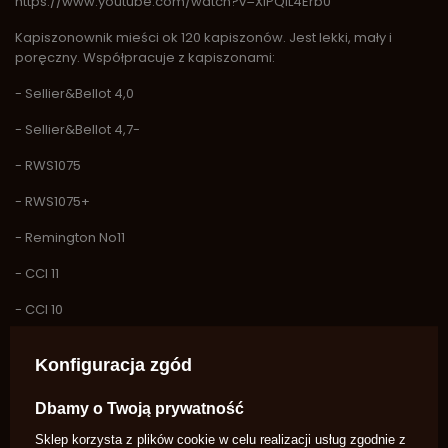
https://www.youtube.com/watch?v=XlPQlL4Erb0
Kapiszonownik mieści ok 120 kapiszonów. Jest lekki, mały i
poręczny. Współpracuje z kapiszonami:
- Sellier&Bellot 4,0
- Sellier&Bellot 4,7-
- RWS1075
- RWS1075+
- Remington No11
- CCI 11
- CCI 10
- Remington No10
Konfiguracja zgód
Oferujemy produkt z różnymi grawerunkami: motyw
Remingtona 1858, Cattlemana 1873, Remingtona z napisem
Dbamy o Twoją prywatność
"Cowboy Action Shooting", pistoletu Le Page.
Sklep korzysta z plików cookie w celu realizacji usług zgodnie z