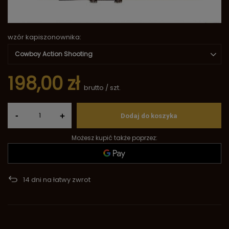
wzór kapiszonownika
Cowboy Action Shooting
198,00 zł
brutto
/
szt.
-
+
Dodaj do koszyka
Możesz kupić także poprzez:
14
dni na łatwy zwrot