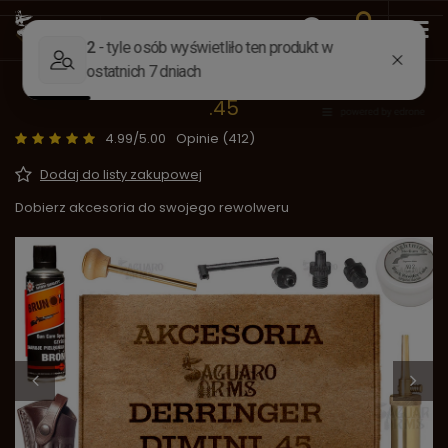
Wstecz
Strona główna
Akcesoria
Zestawy
Zestaw akcesoriów DERRINGERY DIMINI
.45
4.99/5.00
Opinie (412)
Dodaj do listy zakupowej
Dobierz akcesoria do swojego rewolweru