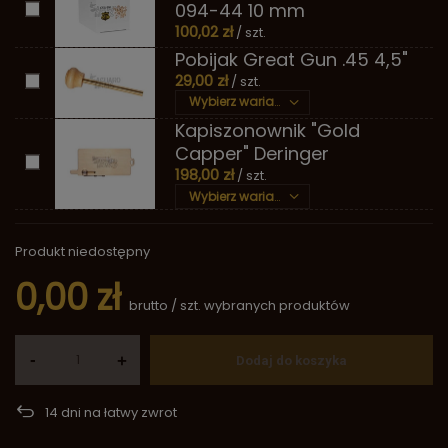
094-44 10 mm
100,02 zł
/ szt.
Pobijak Great Gun .45 4,5"
29,00 zł
/ szt.
Wybierz wariant
Kapiszonownik "Gold
Capper" Deringer
198,00 zł
/ szt.
Wybierz wariant
Produkt niedostępny
0,00 zł
brutto
/
szt.
wybranych produktów
-
+
Dodaj do koszyka
14
dni na łatwy zwrot