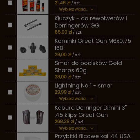
21,46 zł
/ szt.
Wybierz wariant
Kluczyk - do rewolwerów i
Derringerów GG
65,00 zł
/ szt.
Kominki Great Gun M6x0,75
16B
29,00 zł
/ szt.
Smar do pocisków Gold
Sharps 60g
28,00 zł
/ szt.
Lightning No 1 - smar
29,99 zł
/ szt.
Wybierz wariant
Kabura Derringer Dimini 3"
.45 klips Great Gun
268,38 zł
/ szt.
Wybierz wariant
Przybitki filcowe kal .44 USA