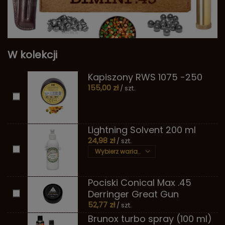
W kolekcji
Kapiszony RWS 1075 -250
155,00 zł
/ szt.
Lightning Solvent 200 ml
24,98 zł
/ szt.
Wybierz wariant
Pociski Conical Max .45
Derringer Great Gun
52,77 zł
/ szt.
Brunox turbo spray (100 ml)