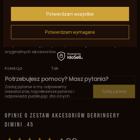
pistoletów Great Gun mógł cieszyć się doskonałymi wynikami
oraz bezproblemowym użytkowaniem swojej broni. Wszystkie
Potwierdzam wszystkie
elementy zostały starannie dobrane, aby spełniać oczekiwania
najbardziej wymagających strzelców.
Potwierdzam wymagane
Proszę pamiętać, że zestaw nie zawiera prochu, który należy
nabyć osobno. W celu zapewnienia długotrwałej i
bezproblemowej pracy broni, zaleca się stosowanie tylko
oryginalnych akcesoriów.
Kolekcja
Tak
Potrzebujesz pomocy? Masz pytania?
Zadaj pytanie a my odpowiemy
niezwłocznie, najciekawsze pytania i
Zadaj pytanie
odpowiedzi publikując dla innych.
OPINIE O ZESTAW AKCESORIÓW DERRINGERY
DIMINI .45