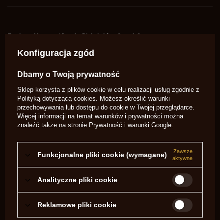
Zestaw Akcesoriów do Pistoletów Great Gun
Konfiguracja zgód
Przedstawiamy kompletny zestaw akcesoriów dla
użytkowników pistoletów Great Gun. Zestaw został
zaprojektowany tak, aby dostosować się do różnych długości
Dbamy o Twoją prywatność
luf, umożliwiając pełną optymalizację użycia i konserwacji broni.
Sklep korzysta z plików cookie w celu realizacji usług zgodnie z
Poniższe akcesoria pomogą utrzymać broń w doskonałym
Polityką dotyczącą cookies
. Możesz określić warunki
stanie oraz zapewnią niezbędne wyposażenie do jej ładowania
przechowywania lub dostępu do cookie w Twojej przeglądarce.
i czyszczenia. Proszę pamiętać, że zestaw nie zawiera prochu,
Więcej informacji na temat warunków i prywatności można
który należy nabyć osobno.
znaleźć także na stronie
Prywatność i warunki Google
.
W skład zestawu wchodzą pociski odpowiednie do kalibru oraz
kapiszony, które zapewniają niezawodne zapłony. Dodatkowo
Zawsze
Funkcjonalne pliki cookie (wymagane)
zestaw zawiera różnorodne akcesoria do czyszczenia i
aktywne
konserwacji broni, w tym środki do czyszczenia i smarowania,
które pomagają w utrzymaniu mechanicznych części pistoletu
Analityczne pliki cookie
w doskonałej kondycji.
Reklamowe pliki cookie
Ten zestaw akcesoriów został stworzony z myślą o zapewnieniu
najwyższej jakości i funkcjonalności, aby każdy użytkownik