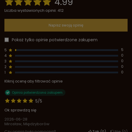
4.99
Liczba wystawionych opinii: 412
Napisz swoją opinię
Pokaż tylko opinie potwierdzone zakupem
5
5
4
0
3
0
2
0
1
0
Kliknij ocenę aby filtrować opinie
Opinia potwierdzona zakupem
5/5
Ok sprawdzą się
2026-06-28
Mirosław, Międzyborów
Czy opinia była pomocna?
Tak
0
Nie
0