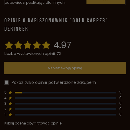
odpowiedzi publikując dla innych.
OPINIE O KAPISZONOWNIK "GOLD CAPPER"
DERINGER
4.97
Liczba wystawionych opinii: 72
Napisz swoją opinię
Pokaż tylko opinie potwierdzone zakupem
5
5
4
0
3
0
2
0
1
0
Kliknij ocenę aby filtrować opinie