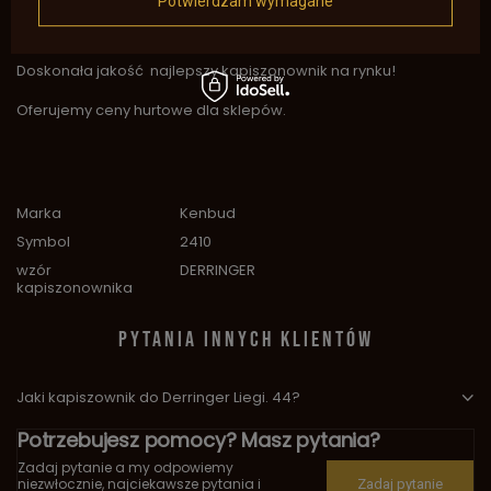
Potwierdzam wymagane
Wymiary 80 mm x 40 mm x 7 mm.
Doskonała jakość najlepszy kapiszonownik na rynku!
Oferujemy ceny hurtowe dla sklepów.
Marka
Kenbud
Symbol
2410
wzór
DERRINGER
kapiszonownika
PYTANIA INNYCH KLIENTÓW
Jaki kapiszownik do Derringer Liegi. 44?
Potrzebujesz pomocy? Masz pytania?
Zadaj pytanie a my odpowiemy
niezwłocznie, najciekawsze pytania i
Zadaj pytanie