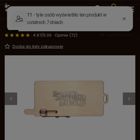
Wstecz
Strona główna
Akcesoria
Akcesoria strzeleckie
Kapiszonownik "Gold Capper" Deringer
4.97/5.00
Opinie (72)
Dodaj do listy zakupowej