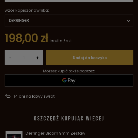
wzór kapiszonownika
DERRINGER
198,00 zł
brutto
/
szt.
-
+
Dodaj do koszyka
Możesz kupić także poprzez:
14
dni na łatwy zwrot
OSZCZĘDŹ KUPUJĄC WIĘCEJ
Derringer Bicorn 9mm Zestaw!