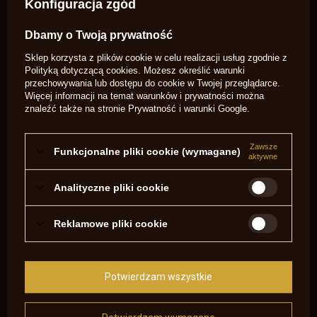
https://www.youtube.com/watch?v=XlPQlL4Erb0
Konfiguracja zgód
Kapiszonownik mieści ok 120 kapiszonów. Jest lekki, mały i
Dbamy o Twoją prywatność
poręczny. Współpracuje z kapiszonami:
Sklep korzysta z plików cookie w celu realizacji usług zgodnie z
- Sellier&Bellot 4,0
Polityką dotyczącą cookies
. Możesz określić warunki
przechowywania lub dostępu do cookie w Twojej przeglądarce.
- Sellier&Bellot 4,7-
Więcej informacji na temat warunków i prywatności można
znaleźć także na stronie
Prywatność i warunki Google
.
- RWS1075
- RWS1075+
Zawsze
Funkcjonalne pliki cookie (wymagane)
aktywne
- R emington No11
Analityczne pliki cookie
- CCI 11
- CCI 10
Reklamowe pliki cookie
- Remington No10
Oferujemy produkt z różnymi grawerunkami: motyw
Potwierdzam wszystkie
Remingtona 1858, Cattlemana 1873, Remingtona z napisem
"Cowboy Action Shooting", pistoletu Le Page, napisu BLACK
POWDER SHOOTING.