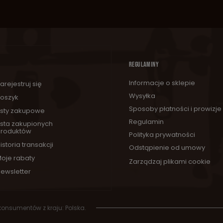
REGULAMINY
Informacje o sklepie
arejestruj się
Wysyłka
oszyk
Sposoby płatności i prowizje
isty zakupowe
Regulamin
ista zakupionych
roduktów
Polityka prywatności
istoria transakcji
Odstąpienie od umowy
oje rabaty
Zarządzaj plikami cookie
ewsletter
 konsumentów z kraju:
Polska
.