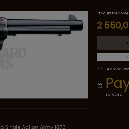
Produkt niedost
2 550,0
-
+
14
dni na łat
Pa
zwrócisz
 Single Action Army 1873 -