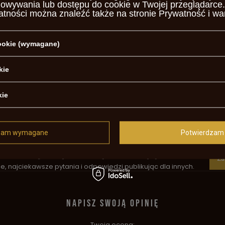
howywania lub dostępu do cookie w Twojej przeglądarce.
e
atności można znaleźć także na stronie
Prywatność i wa
cookie (wymagane)
ntowana
0
kie
arzalna
kie
ralny zapłon
le action
zam wymagane
Potwierdzam 
otrzebujesz pomocy? Masz pytania?
Za
, najciekawsze pytania i odpowiedzi publikując dla innych.
NAPISZ SWOJĄ OPINIĘ
Twoja ocena: