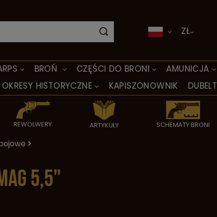
ZŁ
ARPS
BROŃ
CZĘŚCI DO BRONI
AMUNICJA
OKRESY HISTORYCZNE
KAPISZONOWNIK
DUBEL
REWOLWERY
SCHEMATY BRONI
ARTYKUŁY
bojowe
Mag 5,5"