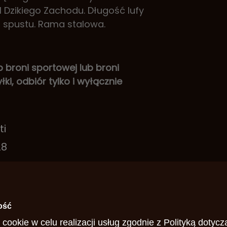
l Dzikiego Zachodu. Długość lufy
a spustu. Rama stalowa.
roni sportowej lub broni
ki, odbiór tylko i wyłącznie
ti
28
Mag
yda
ość
gła
 cookie w celu realizacji usług zgodnie z
Polityką dotycz