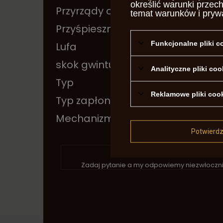
określić warunki przec
Przyrządy celownicze
stał
temat warunków i pryw
Przyśpiesznik
Nie
Funkcjonalne pliki 
Lufa
Gwi
skok gwintu
1 - 2
Analityczne pliki coo
Typ
Powt
Reklamowe pliki coo
Typ zapłonu
cent
Mechanizm Ładowania
sing
Potwierd
P
Zadaj pytanie a my odpowiemy niezwłocznie