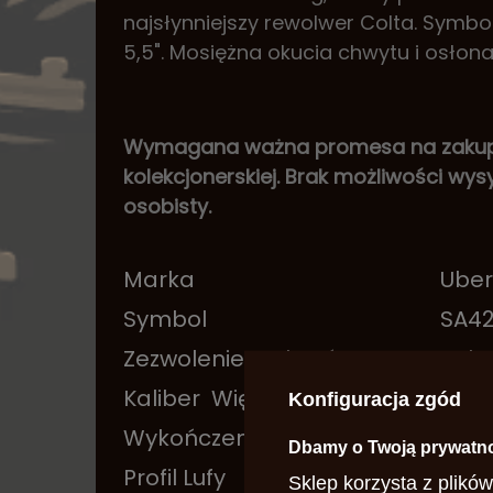
najsłynniejszy rewolwer Colta. Symbo
5,5". Mosiężna okucia chwytu i osłon
Wymagana ważna promesa na zakup b
kolekcjonerskiej. Brak możliwości wysył
osobisty.
Marka
Uber
Symbol
SA4
Zezwolenie na broń
Tak
Kaliber
Więcej
357
Konfiguracja zgód
Wykończenie Lufy
Oks
Dbamy o Twoją prywatn
Profil Lufy
okrą
Sklep korzysta z plików