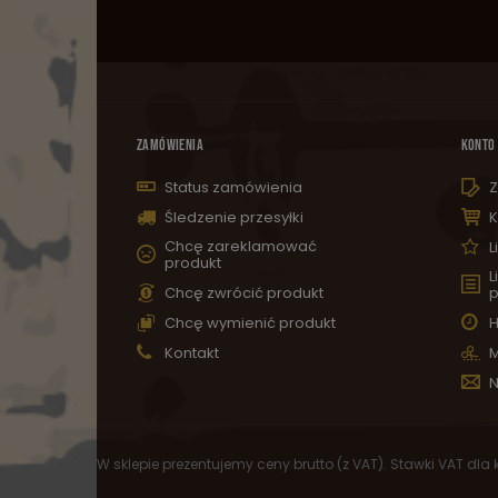
ZAMÓWIENIA
KONTO
Status zamówienia
Z
Śledzenie przesyłki
K
Chcę zareklamować
L
produkt
L
Chcę zwrócić produkt
p
Chcę wymienić produkt
H
Kontakt
M
N
W sklepie prezentujemy ceny brutto (z VAT).
Stawki VAT dla