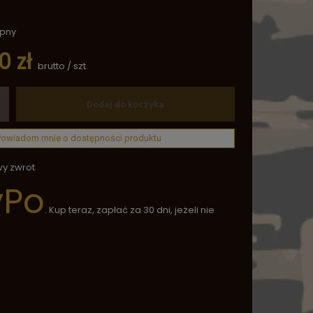
ępny
0 zł
brutto
/
szt.
Dodaj do koszyka
Powiadom mnie o dostępności produktu
wy zwrot
yPo
. Kup teraz, zapłać za 30 dni, jeżeli nie