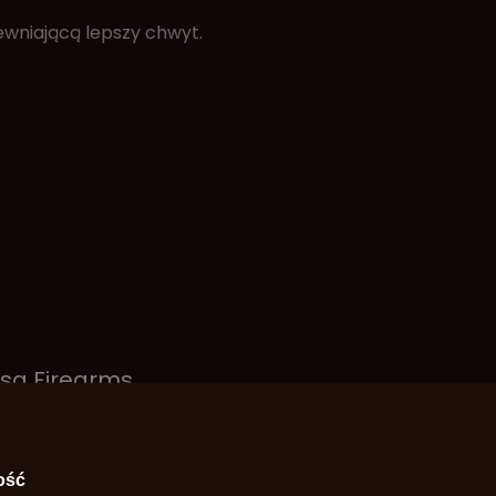
wniającą lepszy chwyt.
sa Firearms
45E SA1262
ość