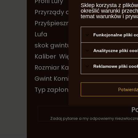
Profil Lufy
okta
Sklep korzysta z plików
określić warunki przec
Przyrządy celownicze
stał
temat warunków i pryw
Przyśpiesznik
Nie
Lufa
Gwi
Funkcjonalne pliki 
skok gwintu
1 - 2
Analityczne pliki coo
Kaliber
Więcej
.45
Rozmiar Kapiszona
4m
Reklamowe pliki coo
Gwint Kominka
M6x1
Typ zapłonu
kapi
Potwierd
P
Zadaj pytanie a my odpowiemy niezwłocznie