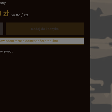
ępny
 zł
brutto
/
szt.
Dodaj do koszyka
Powiadom mnie o dostępności produktu
wy zwrot