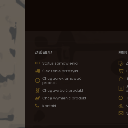
ZAMÓWIENIA
KONTO
Status zamówienia
Z
Śledzenie przesyłki
K
Chcę zareklamować
L
produkt
L
Chcę zwrócić produkt
p
Chcę wymienić produkt
H
Kontakt
M
N