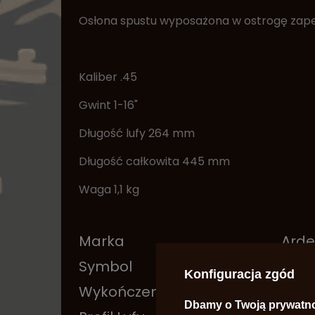
Osłona spustu wyposażona w ostrogę zape
Kaliber .45
Gwint 1-16"
Długość lufy 264 mm
Długość całkowita 445 mm
Waga 1,1 kg
Marka
Arde
Symbol
P-12
Konfiguracja zgód
Wykończenie Lufy
Stal
Dbamy o Twoją prywatn