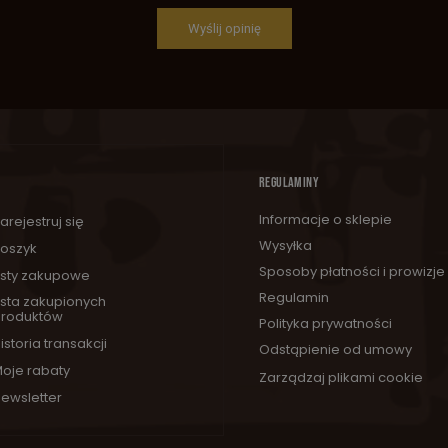
Wyślij opinię
REGULAMINY
Informacje o sklepie
arejestruj się
Wysyłka
oszyk
Sposoby płatności i prowizje
isty zakupowe
Regulamin
ista zakupionych
roduktów
Polityka prywatności
istoria transakcji
Odstąpienie od umowy
oje rabaty
Zarządzaj plikami cookie
ewsletter