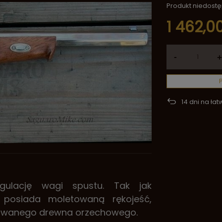
Produkt niedost
1 462,00
-
+
14
dni na łat
egulację wagi spustu. Tak jak
 posiada moletowaną rękojeść,
onowanego drewna orzechowego.