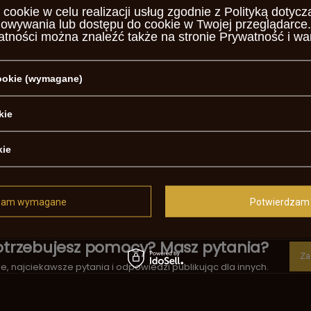
gonalna
 cookie w celu realizacji usług zgodnie z
Polityką dotycz
howywania lub dostępu do cookie w Twojej przeglądarce.
e
atności można znaleźć także na stronie
Prywatność i wa
ntowana
cookie (wymagane)
0
kie
m
kie
szonowy
zam wymagane
Potwierdzam 
otrzebujesz pomocy? Masz pytania?
Za
, najciekawsze pytania i odpowiedzi publikując dla innych.