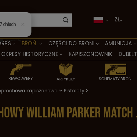
ZŁ
ARPS
BROŃ
CZĘŚCI DO BRONI
AMUNICJA
OKRESY HISTORYCZNE
KAPISZONOWNIK
DUBEL
REWOLWERY
SCHEMATY BRONI
ARTYKUŁY
oprochowa kapiszonowa
Pistolety
howy William Parker Match 